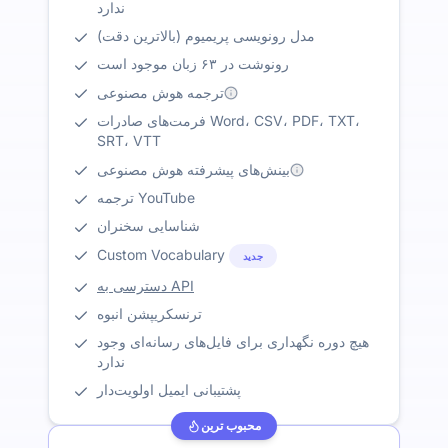
ندارد
مدل رونویسی پریمیوم (بالاترین دقت)
رونوشت در ۶۳ زبان موجود است
ترجمه هوش مصنوعی
فرمت‌های صادرات Word، CSV، PDF، TXT،
SRT، VTT
بینش‌های پیشرفته هوش مصنوعی
ترجمه YouTube
شناسایی سخنران
Custom Vocabulary
جدید
دسترسی به API
ترنسکریپشن انبوه
هیچ دوره نگهداری برای فایل‌های رسانه‌ای وجود
ندارد
پشتیبانی ایمیل اولویت‌دار
محبوب ترین