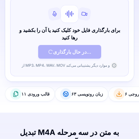
برای بارگذاری فایل خود کلیک کنید یا آن را بکشید و
رها کنید
در حال بارگذاری...
از MP3، MP4، WAV، MOV و موارد دیگر پشتیبانی می‌کند
خروجی
۶۳ زبان رونویسی
۱۱ قالب ورودی
تبدیل M4A به متن در سه مرحله