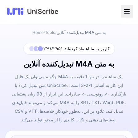
تبدیل‌کننده آنلاین M4A به متن
Tools
Home
/
/
۲٬۹۸۳٬۹۵۱ کاربر به ما اعتماد کرده‌اند
تبدیل‌کننده آنلاین M4A به متن
چگونه می‌توان یک فایل M4A یک ساعته را در تنها 1 دقیقه به
متن تبدیل کرد؟ با UniScribe، این کار به آسانی 1-2-3 است:
بارگذاری -> رونویسی -> صادرات. این ابزار از 98 زبان پشتیبانی
می‌کند و می‌تواند فایل‌های M4A را به SRT، TXT، Word، PDF،
CSV و VTT تبدیل کند. علاوه بر این، به‌طور خودکار خلاصه‌ها،
نقشه‌های ذهنی و نکات کلیدی را از محتوا تولید می‌کند.