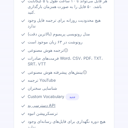
هر فایل می‌تواند تا ۱۰ ساعت طول یا ۵ گیگابایت
باشد. ۵۰ فایل را به صورت همزمان بارگذاری
کنید.
هیچ محدودیت روزانه برای ترجمه فایل وجود
ندارد
مدل رونویسی پریمیوم (بالاترین دقت)
رونوشت در ۶۳ زبان موجود است
ترجمه هوش مصنوعی
فرمت‌های صادرات Word، CSV، PDF، TXT،
SRT، VTT
بینش‌های پیشرفته هوش مصنوعی
ترجمه YouTube
شناسایی سخنران
Custom Vocabulary
جدید
دسترسی به API
ترنسکریپشن انبوه
هیچ دوره نگهداری برای فایل‌های رسانه‌ای وجود
ندارد