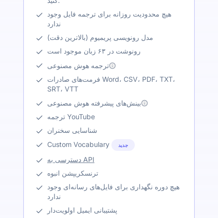
کنید.
هیچ محدودیت روزانه برای ترجمه فایل وجود
ندارد
مدل رونویسی پریمیوم (بالاترین دقت)
رونوشت در ۶۳ زبان موجود است
ترجمه هوش مصنوعی
فرمت‌های صادرات Word، CSV، PDF، TXT،
SRT، VTT
بینش‌های پیشرفته هوش مصنوعی
ترجمه YouTube
شناسایی سخنران
Custom Vocabulary
جدید
دسترسی به API
ترنسکریپشن انبوه
هیچ دوره نگهداری برای فایل‌های رسانه‌ای وجود
ندارد
پشتیبانی ایمیل اولویت‌دار