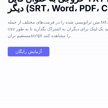
SRT، Word، PDF، CSV،)
متن ترانویسی شده را در فرمت‌های مختلف از جمله txt، docx، pdf، srt، vtt و
csv صادر کنید. همچنین می‌توانید یک لینک برای دیگران به اشتراک بگذارید تا به طور
مستقیم ترانscript را مشاهده کنند.
آزمایش رایگان