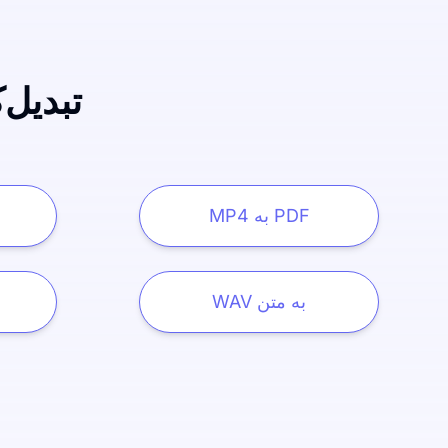
تبدیل‌
MP4 به PDF
WAV به متن