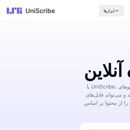
ابزارها
با UniScribe، ویدیوهای MP4 را در چند دقیقه به صورت رایگان آنلاین به فایل‌های TXT تبدیل کنید. این
یل‌های MP4 را به SRT، TXT، Word، PDF، CSV و غیره
 را از محتوا بر اساس