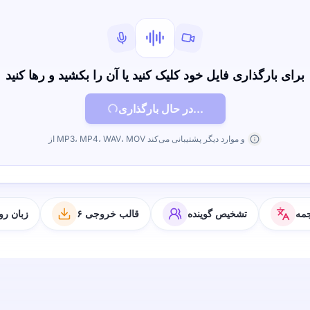
برای بارگذاری فایل خود کلیک کنید یا آن را بکشید و رها کنید
در حال بارگذاری...
از MP3، MP4، WAV، MOV و موارد دیگر پشتیبانی می‌کند
مه
تشخیص گوینده
۶ قالب خروجی
۶۳ زبان 