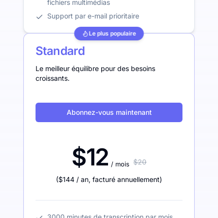
fichiers multimédias
Support par e-mail prioritaire
Le plus populaire
Standard
Le meilleur équilibre pour des besoins
croissants.
Abonnez-vous maintenant
$12
$20
/ mois
(
$144
/ an
,
facturé annuellement
)
3000 minutes de transcription par mois