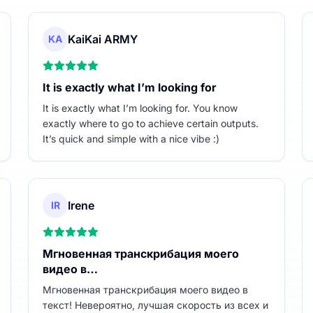
KaiKai ARMY
KA
It is exactly what I’m looking for
It is exactly what I’m looking for. You know
exactly where to go to achieve certain outputs.
It’s quick and simple with a nice vibe :)
Irene
IR
Мгновенная транскрибация моего
видео в…
Мгновенная транскрибация моего видео в
текст! Невероятно, лучшая скорость из всех и