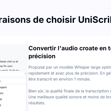
raisons de choisir UniScr
transcription audio en texte
es chaque mois, avec une limite quotidienne de 3 fichiers. Il
Convertir l'audio croate en 
la transcription audio-texte
précision
tales et des points clés à partir de fichiers audio et vidéo
Propulsé par un modèle Whisper large optimis
rapidement et avec plus de précision. En gé
être transcrit en environ 1 minute.
Bien sûr, la qualité finale de la transcript
Une meilleure qualité sonore et moins de br
résultats.