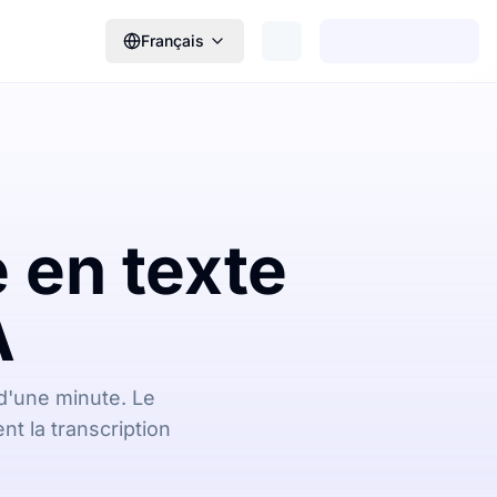
Français
e en texte
A
d'une minute. Le
nt la transcription