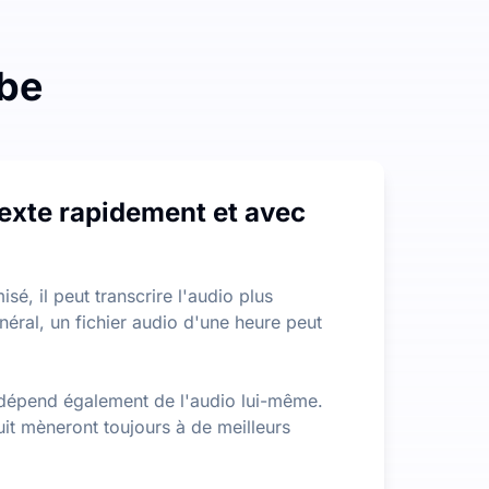
ibe
 n'y a aucune restriction sur la durée ou la taille des fichi
texte rapidement et avec
, vous aidant à extraire rapidement les informations les plus
é, il peut transcrire l'audio plus
néral, un fichier audio d'une heure peut
ion dépend également de l'audio lui-même.
uit mèneront toujours à de meilleurs