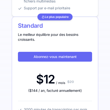
fichiers multimédias
Support par e-mail prioritaire
Le plus populaire
Standard
Le meilleur équilibre pour des besoins
croissants.
Abonnez-vous maintenant
$12
$20
/ mois
(
$144
/ an
,
facturé annuellement
)
3000 minutes de transcription par mois