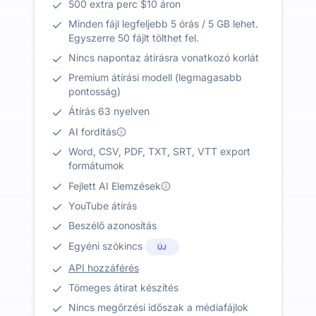
500 extra perc $10 áron
Minden fájl legfeljebb 5 órás / 5 GB lehet.
Egyszerre 50 fájlt tölthet fel.
Nincs napontaz átírásra vonatkozó korlát
Premium átírási modell (legmagasabb
pontosság)
Átírás 63 nyelven
AI fordítás
Word, CSV, PDF, TXT, SRT, VTT export
formátumok
Fejlett AI Elemzések
YouTube átírás
Beszélő azonosítás
Egyéni szókincs
ÚJ
API hozzáférés
Tömeges átirat készítés
Nincs megőrzési időszak a médiafájlok