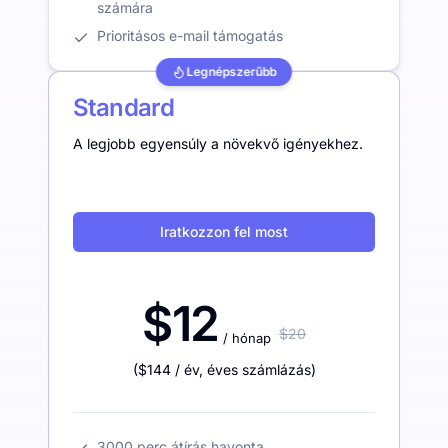
számára
Prioritásos e-mail támogatás
Legnépszerűbb
Standard
A legjobb egyensúly a növekvő igényekhez.
Iratkozzon fel most
$12
$20
/ hónap
(
$144
/ év
,
éves számlázás
)
3000 perc átírás havonta