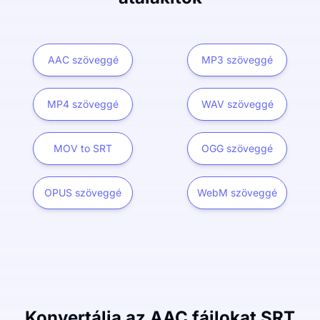
AAC szöveggé
MP3 szöveggé
MP4 szöveggé
WAV szöveggé
MOV to SRT
OGG szöveggé
OPUS szöveggé
WebM szöveggé
Konvertálja az AAC fájlokat SRT