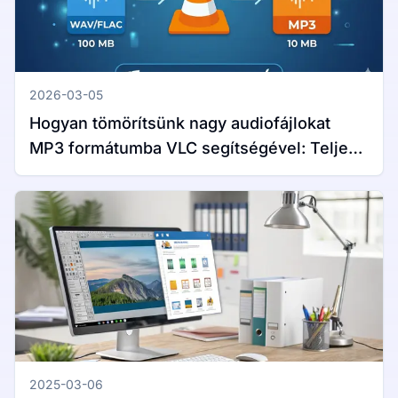
2026-03-05
Hogyan tömörítsünk nagy audiofájlokat
MP3 formátumba VLC segítségével: Teljes
útmutató Windows és Mac rendszerekhez
2025-03-06