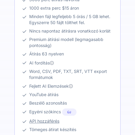
1000 extra perc $15 áron
Minden fájl legfeljebb 5 órás / 5 GB lehet.
Egyszerre 50 fájlt tölthet fel.
Nincs napontaz átírásra vonatkozó korlát
Premium átírási modell (legmagasabb
pontosság)
Átírás 63 nyelven
AI fordítás
Word, CSV, PDF, TXT, SRT, VTT export
formátumok
Fejlett AI Elemzések
YouTube átírás
Beszélő azonosítás
Egyéni szókincs
ÚJ
API hozzáférés
Tömeges átirat készítés