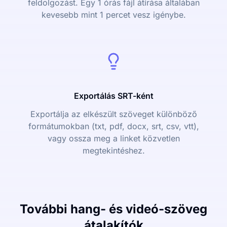
feldolgozást. Egy 1 órás fájl átírása általában
kevesebb mint 1 percet vesz igénybe.
Exportálás SRT-ként
Exportálja az elkészült szöveget különböző
formátumokban (txt, pdf, docx, srt, csv, vtt),
vagy ossza meg a linket közvetlen
megtekintéshez.
További hang- és videó-szöveg
átalakítók