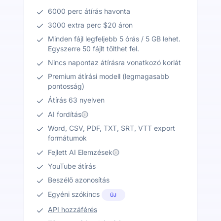
6000 perc átírás havonta
3000 extra perc $20 áron
Minden fájl legfeljebb 5 órás / 5 GB lehet.
Egyszerre 50 fájlt tölthet fel.
Nincs napontaz átírásra vonatkozó korlát
Premium átírási modell (legmagasabb
pontosság)
Átírás 63 nyelven
AI fordítás
Word, CSV, PDF, TXT, SRT, VTT export
formátumok
Fejlett AI Elemzések
YouTube átírás
Beszélő azonosítás
Egyéni szókincs
ÚJ
API hozzáférés