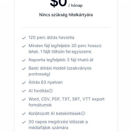
$0
/ hónap
Nincs szükség hitelkártyára
120 perc átírás havonta
Minden fájl legfeljebb 30 perc hosszú
lehet. 1 fájlt töltsön fel egyszerre.
Naponta legfeljebb 3 fájl írható át
Basic átírási modell (szabványos
pontosság)
Átírás 63 nyelven
AI fordítás
Word, CSV, PDF, TXT, SRT, VTT export
formátumok
Korlátozott AI betekintések
30 napos megőrzési időszak a
médiafájlok számára