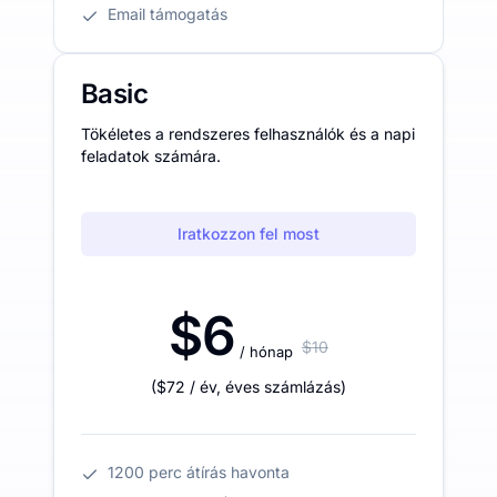
Email támogatás
Basic
Tökéletes a rendszeres felhasználók és a napi
feladatok számára.
Iratkozzon fel most
$6
$10
/ hónap
(
$72
/ év
,
éves számlázás
)
1200 perc átírás havonta