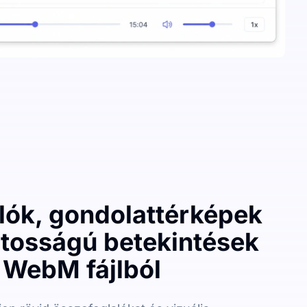
lók, gondolattérképek
ntosságú betekintések
 WebM fájlból