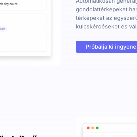
Automatikusan generálj
gondolattérképeket han
térképeket az egyszer
kulcskérdéseket és vál
Próbálja ki ingyen