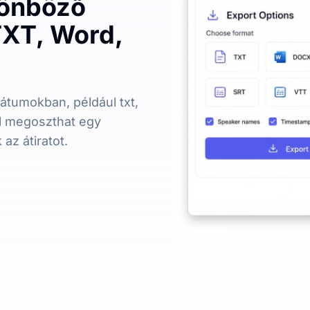
lönböző
XT, Word,
átumokban, például txt,
ül megoszthat egy
az átiratot.