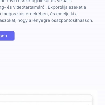
on rövid összefoglalókat és vizuális
g- és videótartalmáról. Exportálja ezeket a
ű megosztás érdekében, és emelje ki a
aszokat, hogy a lényegre összpontosíthasson.
esen