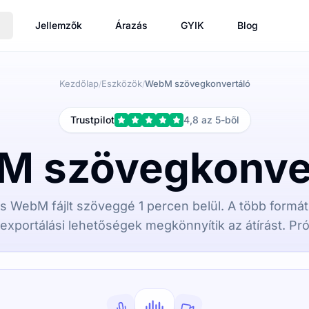
Jellemzők
Árazás
GYIK
Blog
Kezdőlap
Eszközök
WebM szövegkonvertáló
/
/
Trustpilot
4,8 az 5-ből
 szövegkonve
órás WebM fájlt szöveggé 1 percen belül. A több form
exportálási lehetőségek megkönnyítik az átírást. Prób