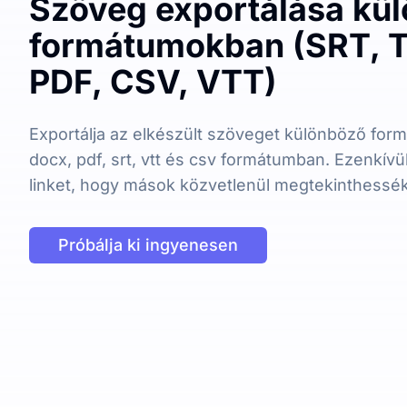
Szöveg exportálása kü
formátumokban (SRT, T
PDF, CSV, VTT)
Exportálja az elkészült szöveget különböző form
docx, pdf, srt, vtt és csv formátumban. Ezenkív
linket, hogy mások közvetlenül megtekinthessék 
Próbálja ki ingyenesen