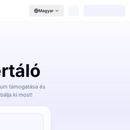
Magyar
rtáló
átum támogatása és
álja ki most!