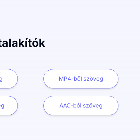
alakítók
g
MP4-ből szöveg
eg
AAC-ból szöveg