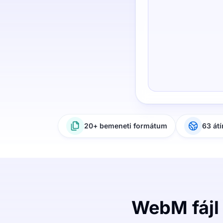
20+ bemeneti formátum
63 átí
WebM fájl