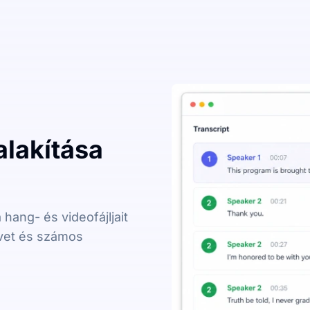
lakítása
 hang- és videofájljait
vet és számos