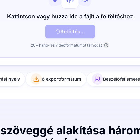
Kattintson vagy húzza ide a fájlt a feltöltéshez
Betöltés...
20+ hang- és videoformátumot támogat
rási nyelv
6 exportformátum
Beszélőfelismer
 szöveggé alakítása háro