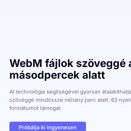
WebM fájlok szöveggé a
másodpercek alatt
AI technológia segítségével gyorsan átalakíthatja
szöveggé mindössze néhány perc alatt. 63 nyel
formátumot támogat.
Próbálja ki ingyenesen