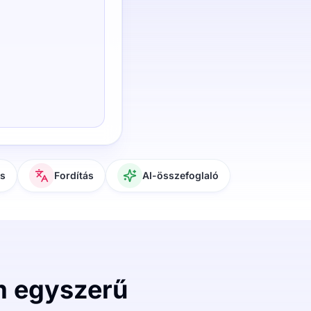
és
Fordítás
AI-összefoglaló
m egyszerű