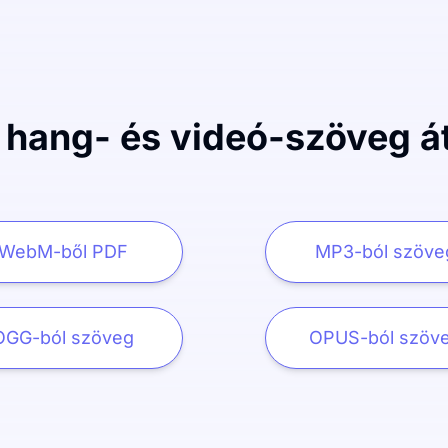
 hang- és videó-szöveg át
WebM-ből PDF
MP3-ból szöve
OGG-ból szöveg
OPUS-ból szöv