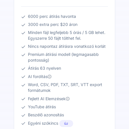
6000 perc átírás havonta
3000 extra perc $20 áron
Minden fájl legfeljebb 5 órás / 5 GB lehet.
Egyszerre 50 fájlt tölthet fel.
Nincs napontaz átírásra vonatkozó korlát
Premium átírási modell (legmagasabb
pontosság)
Átírás 63 nyelven
AI fordítás
Word, CSV, PDF, TXT, SRT, VTT export
formátumok
Fejlett AI Elemzések
YouTube átírás
Beszélő azonosítás
Egyéni szókincs
ÚJ