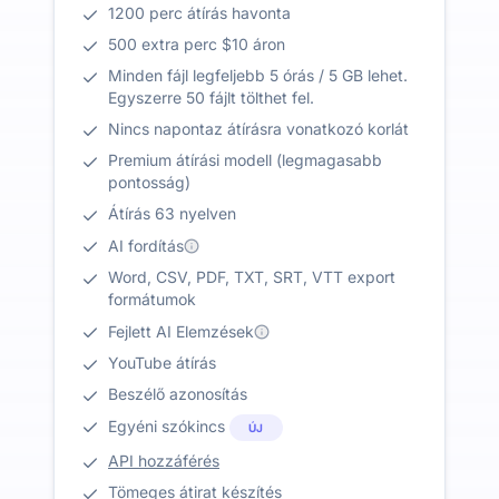
1200 perc átírás havonta
500 extra perc $10 áron
Minden fájl legfeljebb 5 órás / 5 GB lehet.
Egyszerre 50 fájlt tölthet fel.
Nincs napontaz átírásra vonatkozó korlát
Premium átírási modell (legmagasabb
pontosság)
Átírás 63 nyelven
AI fordítás
Word, CSV, PDF, TXT, SRT, VTT export
formátumok
Fejlett AI Elemzések
YouTube átírás
Beszélő azonosítás
Egyéni szókincs
ÚJ
API hozzáférés
Tömeges átirat készítés