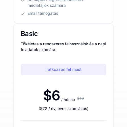
médiafájlok számára
Email támogatás
Basic
Tökéletes a rendszeres felhasználók és a napi
feladatok számára.
Iratkozzon fel most
$6
$10
/ hónap
(
$72
/ év
,
éves számlázás
)