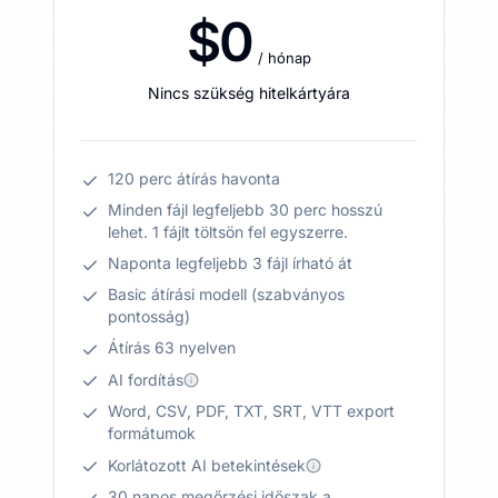
$0
/ hónap
Nincs szükség hitelkártyára
120 perc átírás havonta
Minden fájl legfeljebb 30 perc hosszú
lehet. 1 fájlt töltsön fel egyszerre.
Naponta legfeljebb 3 fájl írható át
Basic átírási modell (szabványos
pontosság)
Átírás 63 nyelven
AI fordítás
Word, CSV, PDF, TXT, SRT, VTT export
formátumok
Korlátozott AI betekintések
30 napos megőrzési időszak a