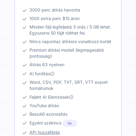
3000 perc átírás havonta
1000 extra perc $15 áron
Minden fájl legfeljebb 5 órás / 5 GB lehet.
Egyszerre 50 fájlt tölthet fel.
Nincs napontaz átírásra vonatkozó korlát
Premium átírási modell (legmagasabb
pontosság)
Átírás 63 nyelven
AI fordítás
Word, CSV, PDF, TXT, SRT, VTT export
formátumok
Fejlett AI Elemzések
YouTube átírás
Beszélő azonosítás
Egyéni szókincs
ÚJ
API hozzáférés