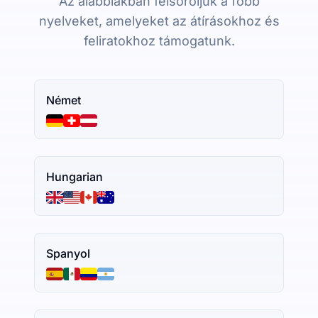
Az alábbiakban felsoroljuk a főbb
nyelveket, amelyeket az átírásokhoz és
feliratokhoz támogatunk.
Német
Hungarian
Spanyol