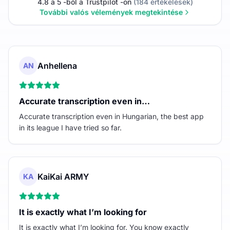
4.8 a 5 -ból a Trustpilot -on
(184 értékelések)
További valós vélemények megtekintése
Anhellena
AN
Accurate transcription even in…
Accurate transcription even in Hungarian, the best app
in its league I have tried so far.
KaiKai ARMY
KA
It is exactly what I’m looking for
It is exactly what I’m looking for. You know exactly