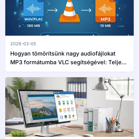
2026-03-05
Hogyan tömörítsünk nagy audiofájlokat
MP3 formátumba VLC segítségével: Teljes
útmutató Windows és Mac rendszerekhez