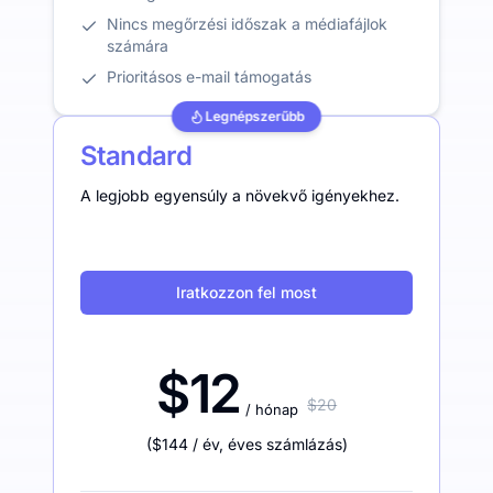
Nincs megőrzési időszak a médiafájlok
számára
Prioritásos e-mail támogatás
Legnépszerűbb
Standard
A legjobb egyensúly a növekvő igényekhez.
Iratkozzon fel most
$12
$20
/ hónap
(
$144
/ év
,
éves számlázás
)