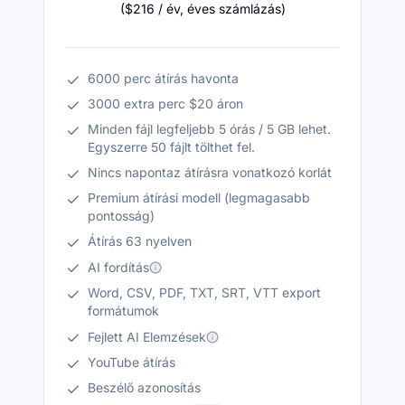
(
$216
/ év
,
éves számlázás
)
6000 perc átírás havonta
3000 extra perc $20 áron
Minden fájl legfeljebb 5 órás / 5 GB lehet.
Egyszerre 50 fájlt tölthet fel.
Nincs napontaz átírásra vonatkozó korlát
Premium átírási modell (legmagasabb
pontosság)
Átírás 63 nyelven
AI fordítás
Word, CSV, PDF, TXT, SRT, VTT export
formátumok
Fejlett AI Elemzések
YouTube átírás
Beszélő azonosítás