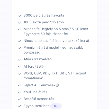
3000 perc átírás havonta
1000 extra perc $15 áron
Minden fájl legfeljebb 5 órás / 5 GB lehet.
Egyszerre 50 fájlt tölthet fel.
Nincs napontaz átírásra vonatkozó korlát
Premium átírási modell (legmagasabb
pontosság)
Átírás 63 nyelven
AI fordítás
Word, CSV, PDF, TXT, SRT, VTT export
formátumok
Fejlett AI Elemzések
YouTube átírás
Beszélő azonosítás
Egyéni szókincs
ÚJ