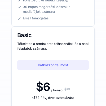
Korlátozott AI betekintések
30 napos megőrzési időszak a
médiafájlok számára
Email támogatás
Basic
Tökéletes a rendszeres felhasználók és a napi
feladatok számára.
Iratkozzon fel most
$6
$10
/ hónap
(
$72
/ év
,
éves számlázás
)