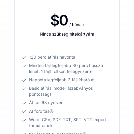
$0
/ hónap
Nincs szükség hitelkártyára
120 perc átírás havonta
Minden fájl legfeljebb 30 perc hosszú
lehet. 1 fájlt töltsön fel egyszerre.
Naponta legfeljebb 3 fájl írható át
Basic átírási modell (szabványos
pontosság)
Átírás 63 nyelven
AI fordítás
Word, CSV, PDF, TXT, SRT, VTT export
formátumok