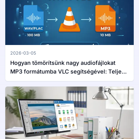
2026-03-05
Hogyan tömörítsünk nagy audiofájlokat
MP3 formátumba VLC segítségével: Teljes
útmutató Windows és Mac rendszerekhez