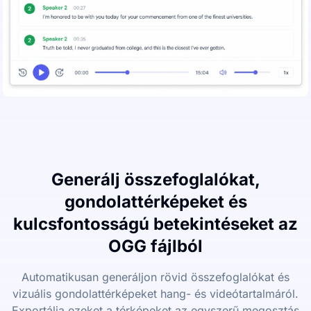
Generálj összefoglalókat,
gondolattérképeket és
kulcsfontosságú betekintéseket az
OGG fájlból
Automatikusan generáljon rövid összefoglalókat és
vizuális gondolattérképeket hang- és videótartalmáról.
Exportálja ezeket a térképeket az egyszerű megosztás