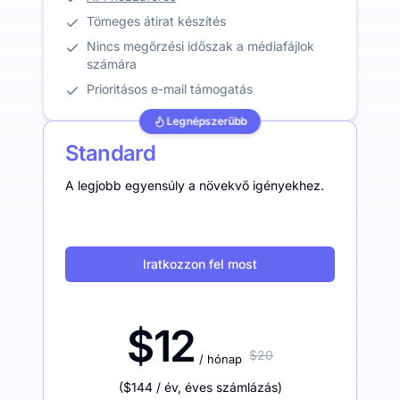
Tömeges átirat készítés
Nincs megőrzési időszak a médiafájlok
számára
Prioritásos e-mail támogatás
Legnépszerűbb
Standard
A legjobb egyensúly a növekvő igényekhez.
Iratkozzon fel most
$12
$20
/ hónap
(
$144
/ év
,
éves számlázás
)