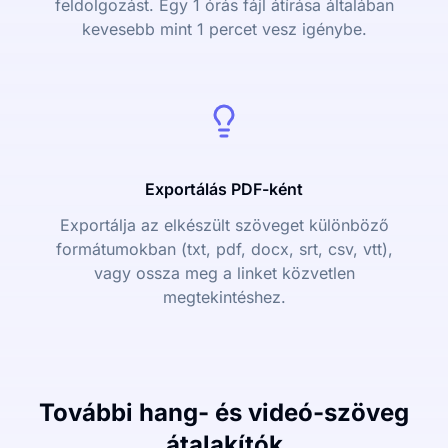
feldolgozást. Egy 1 órás fájl átírása általában
kevesebb mint 1 percet vesz igénybe.
Exportálás PDF-ként
Exportálja az elkészült szöveget különböző
formátumokban (txt, pdf, docx, srt, csv, vtt),
vagy ossza meg a linket közvetlen
megtekintéshez.
További hang- és videó-szöveg
átalakítók