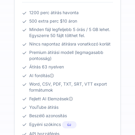
1200 perc átírás havonta
500 extra perc $10 áron
Minden fájl legfeljebb 5 órás / 5 GB lehet.
Egyszerre 50 fájlt tölthet fel.
Nincs napontaz átírásra vonatkozó korlát
Premium átírási modell (legmagasabb
pontosság)
Átírás 63 nyelven
AI fordítás
Word, CSV, PDF, TXT, SRT, VTT export
formátumok
Fejlett AI Elemzések
YouTube átírás
Beszélő azonosítás
Egyéni szókincs
ÚJ
API hozzáférés