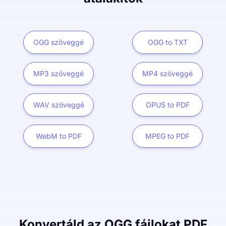
OGG szöveggé
OGG to TXT
MP3 szöveggé
MP4 szöveggé
WAV szöveggé
OPUS to PDF
WebM to PDF
MPEG to PDF
Konvertáld az OGG fájlokat PDF