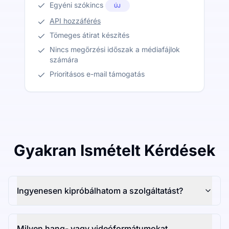
Egyéni szókincs
ÚJ
API hozzáférés
Tömeges átirat készítés
Nincs megőrzési időszak a médiafájlok
számára
Prioritásos e-mail támogatás
Gyakran Ismételt Kérdések
Ingyenesen kipróbálhatom a szolgáltatást?
Milyen hang- vagy videóformátumokat