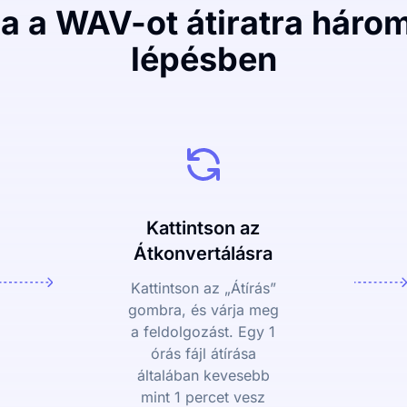
ja a WAV-ot átiratra háro
lépésben
Kattintson az
Átkonvertálásra
Kattintson az „Átírás”
gombra, és várja meg
a feldolgozást. Egy 1
órás fájl átírása
általában kevesebb
mint 1 percet vesz