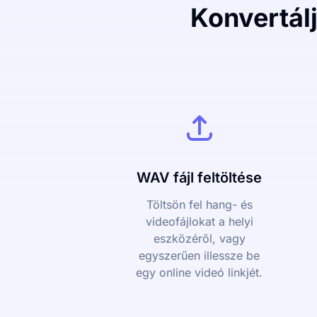
Konvertál
WAV fájl feltöltése
Töltsön fel hang- és
videofájlokat a helyi
eszközéről, vagy
egyszerűen illessze be
egy online videó linkjét.