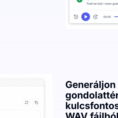
Generáljon 
gondolatté
kulcsfonto
WAV fájlbó