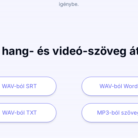
igénybe.
 hang- és videó-szöveg át
WAV-ból SRT
WAV-ból Word
WAV-ból TXT
MP3-ból szöve