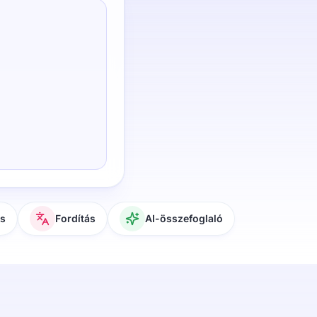
és
Fordítás
AI-összefoglaló