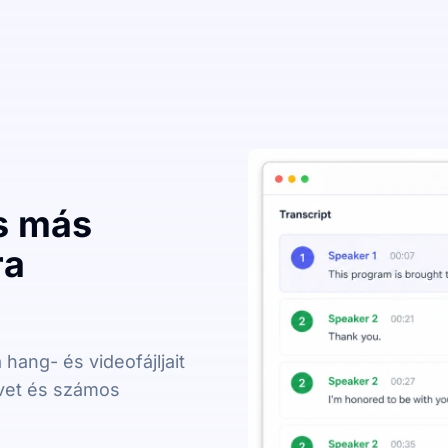
s más
ra
 hang- és videofájljait
vet és számos