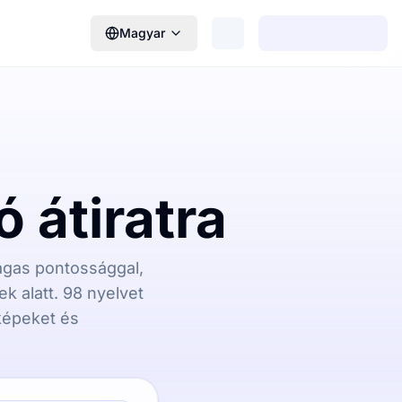
Magyar
 átiratra
magas pontossággal,
k alatt. 98 nyelvet
képeket és