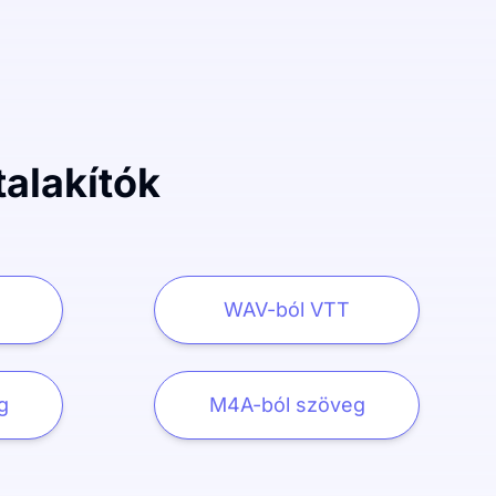
alakítók
WAV-ból VTT
g
M4A-ból szöveg