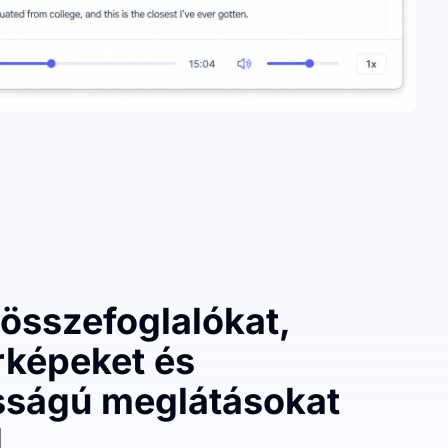
összefoglalókat,
rképeket és
sságú meglátásokat
l