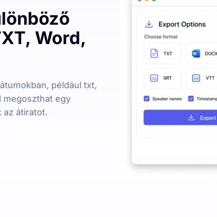
különböző
XT, Word,
átumokban, például txt,
ül megoszthat egy
az átiratot.