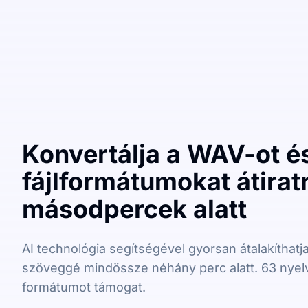
Konvertálja a WAV-ot é
fájlformátumokat átirat
másodpercek alatt
AI technológia segítségével gyorsan átalakíthatja
szöveggé mindössze néhány perc alatt. 63 nyel
formátumot támogat.