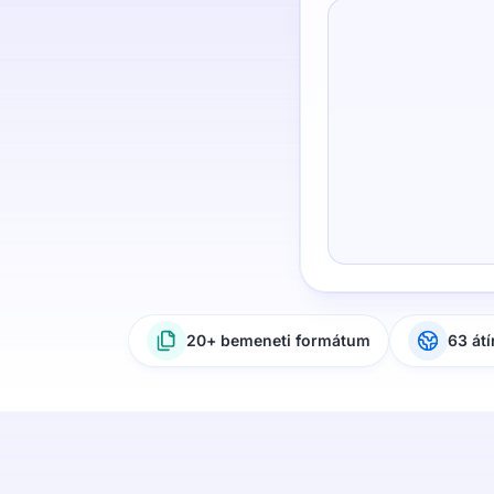
20+ bemeneti formátum
63 átí