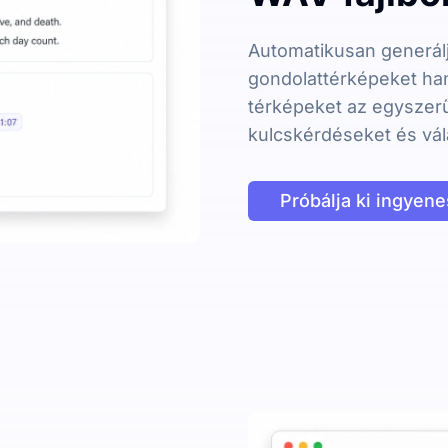
Automatikusan generálj
gondolattérképeket han
térképeket az egyszer
kulcskérdéseket és vál
Próbálja ki ingyen