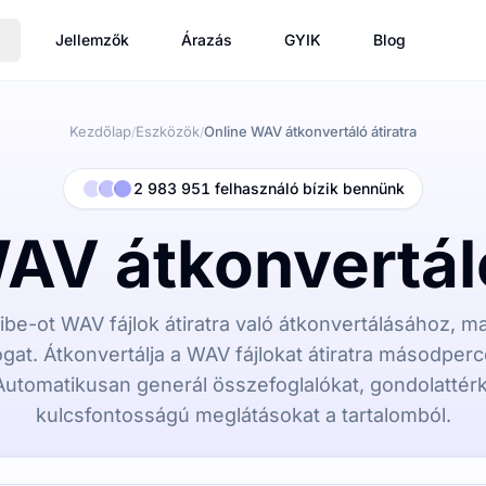
Jellemzők
Árazás
GYIK
Blog
Kezdőlap
Eszközök
Online WAV átkonvertáló átiratra
/
/
2 983 951 felhasználó bízik bennünk
AV átkonvertáló
ibe-ot WAV fájlok átiratra való átkonvertálásához, 
gat. Átkonvertálja a WAV fájlokat átiratra másodperce
Automatikusan generál összefoglalókat, gondolattér
kulcsfontosságú meglátásokat a tartalomból.