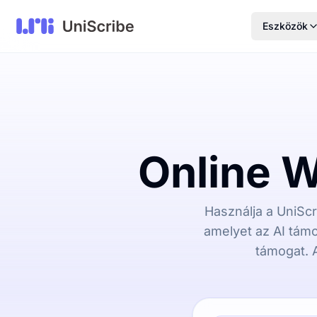
Eszközök
Online W
Használja a UniScr
amelyet az AI támo
támogat. 