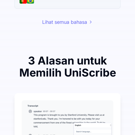
Lihat semua bahasa
3 Alasan untuk
Memilih UniScribe
Belanjakan Sedikit untuk Menghemat Banyak pada A
UniScribe menawarkan 120 menit transkripsi gratis s
Lebih Banyak Fitur AI Tersedia Selain Audio-ke-Teks
Secara otomatis menghasilkan ringkasan, peta pikira