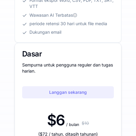
Format ekspor Word, CSV, PDF, TXT, SRT,
VTT
Wawasan AI Terbatas
periode retensi 30 hari untuk file media
Dukungan email
Dasar
Sempurna untuk pengguna reguler dan tugas
harian.
Langgan sekarang
$6
$10
/ bulan
(
$72
/ tahun
,
ditagih tahunan
)