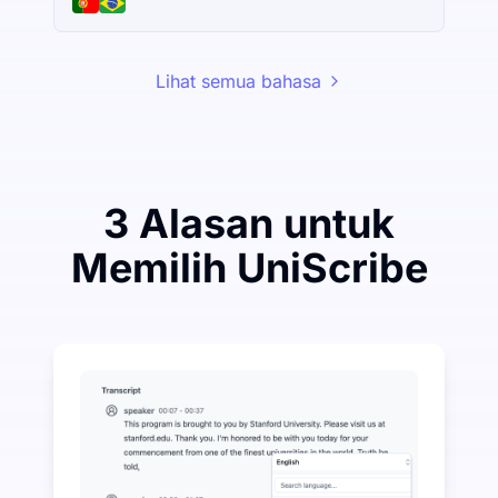
Lihat semua bahasa
3 Alasan untuk
Memilih UniScribe
Belanjakan Sedikit untuk Menghemat Banyak pada A
UniScribe menawarkan 120 menit transkripsi gratis s
Lebih Banyak Fitur AI Tersedia Selain Audio-ke-Teks
Secara otomatis menghasilkan ringkasan, peta pikira