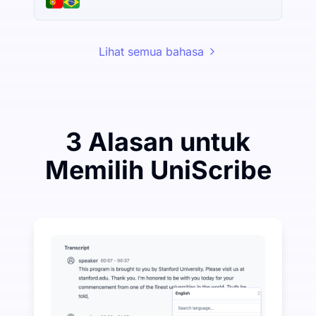
Lihat semua bahasa
3 Alasan untuk
Memilih UniScribe
Belanjakan Sedikit untuk Menghemat Banyak pada A
UniScribe menawarkan 120 menit transkripsi gratis s
Lebih Banyak Fitur AI Tersedia Selain Audio-ke-Teks
Secara otomatis menghasilkan ringkasan, peta pikira