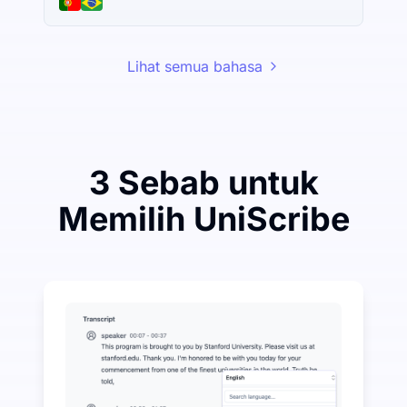
Lihat semua bahasa
3 Sebab untuk
Memilih UniScribe
Belanjakan Sedikit untuk Jimat Banyak pada Audio-k
UniScribe menawarkan 120 minit transkripsi percuma
Lebih Banyak Ciri AI Tersedia Selain Audio-ke-Teks
Secara automatik menjana ringkasan, peta minda, da