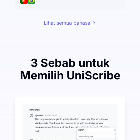
Lihat semua bahasa
3 Sebab untuk
Memilih UniScribe
Belanjakan Sedikit untuk Jimat Banyak pada Audio-k
UniScribe menawarkan 120 minit transkripsi percuma
Lebih Banyak Ciri AI Tersedia Selain Audio-ke-Teks
Secara automatik menjana ringkasan, peta minda, da