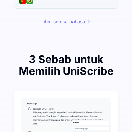
Lihat semua bahasa
3 Sebab untuk
Memilih UniScribe
Belanjakan Sedikit untuk Jimat Banyak pada Audio-k
UniScribe menawarkan 120 minit transkripsi percuma
Lebih Banyak Ciri AI Tersedia Selain Audio-ke-Teks
Secara automatik menjana ringkasan, peta minda, da