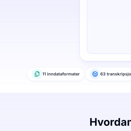
11 inndataformater
63 transkripsj
Hvordan 