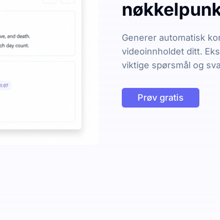
nøkkelpunkt
Generer automatisk kor
videoinnholdet ditt. Ek
viktige spørsmål og sva
Prøv gratis