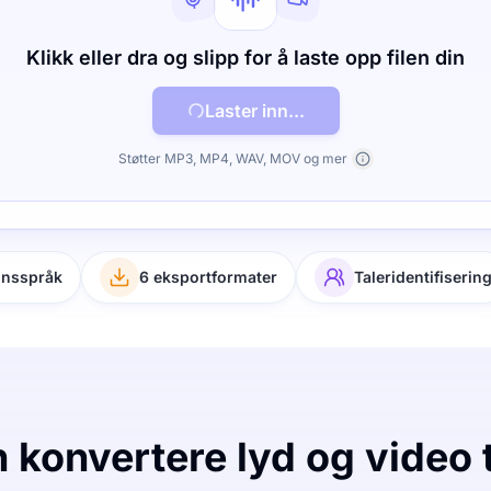
Klikk eller dra og slipp for å laste opp filen din
Laster inn...
Støtter MP3, MP4, WAV, MOV og mer
onsspråk
6 eksportformater
Taleridentifiserin
konvertere lyd og video t