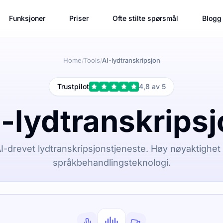
Funksjoner
Priser
Ofte stilte spørsmål
Blogg
Home
Tools
AI-lydtranskripsjon
/
/
Trustpilot
4,8 av 5
-lydtranskrips
I-drevet lydtranskripsjonstjeneste. Høy nøyaktighe
språkbehandlingsteknologi.