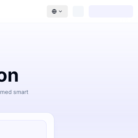
jon
t med smart