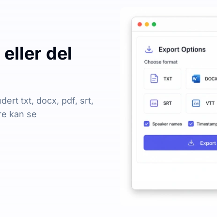
eller del
dert txt, docx, pdf, srt,
re kan se