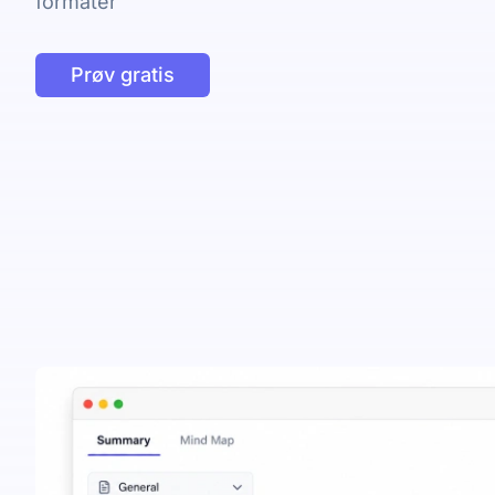
formater
Prøv gratis