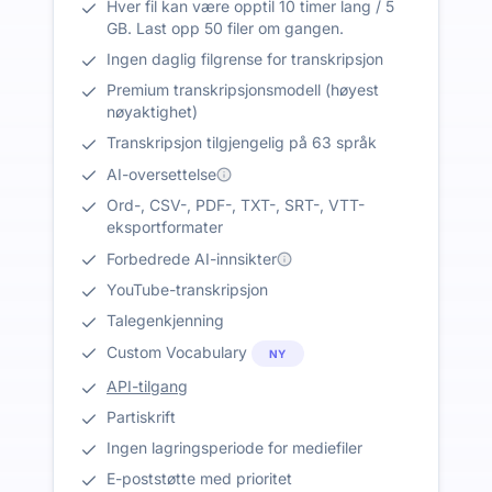
Hver fil kan være opptil 10 timer lang / 5
GB. Last opp 50 filer om gangen.
Ingen daglig filgrense for transkripsjon
Premium transkripsjonsmodell (høyest
nøyaktighet)
Transkripsjon tilgjengelig på 63 språk
AI-oversettelse
Ord-, CSV-, PDF-, TXT-, SRT-, VTT-
eksportformater
Forbedrede AI-innsikter
YouTube-transkripsjon
Talegenkjenning
Custom Vocabulary
NY
API-tilgang
Partiskrift
Ingen lagringsperiode for mediefiler
E-poststøtte med prioritet