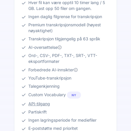
Hver fil kan være opptil 10 timer lang / 5
GB. Last opp 50 filer om gangen.
Ingen daglig filgrense for transkripsjon
Premium transkripsjonsmodell (høyest
nøyaktighet)
Transkripsjon tilgjengelig på 63 språk
AI-oversettelse
Ord-, CSV-, PDF-, TXT-, SRT-, VTT-
eksportformater
Forbedrede AI-innsikter
YouTube-transkripsjon
Talegenkjenning
Custom Vocabulary
NY
API-tilgang
Partiskrift
Ingen lagringsperiode for mediefiler
E-poststøtte med prioritet