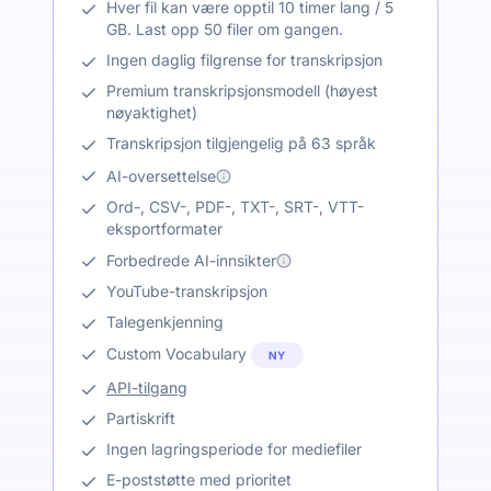
Hver fil kan være opptil 10 timer lang / 5
GB. Last opp 50 filer om gangen.
Ingen daglig filgrense for transkripsjon
Premium transkripsjonsmodell (høyest
nøyaktighet)
Transkripsjon tilgjengelig på 63 språk
AI-oversettelse
Ord-, CSV-, PDF-, TXT-, SRT-, VTT-
eksportformater
Forbedrede AI-innsikter
YouTube-transkripsjon
Talegenkjenning
Custom Vocabulary
NY
API-tilgang
Partiskrift
Ingen lagringsperiode for mediefiler
E-poststøtte med prioritet