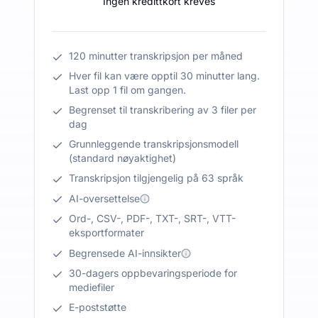
Ingen kredittkort kreves
120 minutter transkripsjon per måned
Hver fil kan være opptil 30 minutter lang.
Last opp 1 fil om gangen.
Begrenset til transkribering av 3 filer per
dag
Grunnleggende transkripsjonsmodell
(standard nøyaktighet)
Transkripsjon tilgjengelig på 63 språk
AI-oversettelse
Ord-, CSV-, PDF-, TXT-, SRT-, VTT-
eksportformater
Begrensede AI-innsikter
30-dagers oppbevaringsperiode for
mediefiler
E-poststøtte