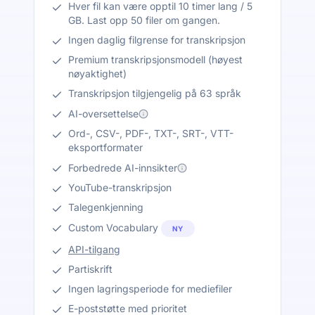
Hver fil kan være opptil 10 timer lang / 5
GB. Last opp 50 filer om gangen.
Ingen daglig filgrense for transkripsjon
Premium transkripsjonsmodell (høyest
nøyaktighet)
Transkripsjon tilgjengelig på 63 språk
AI-oversettelse
Ord-, CSV-, PDF-, TXT-, SRT-, VTT-
eksportformater
Forbedrede AI-innsikter
YouTube-transkripsjon
Talegenkjenning
Custom Vocabulary
NY
API-tilgang
Partiskrift
Ingen lagringsperiode for mediefiler
E-poststøtte med prioritet