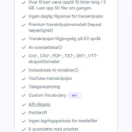
Hver fil kan være opptil 10 timer lang / 5
GB. Last opp 50 filer om gangen.
Ingen daglig filgrense for transkripsjon
Premium transkripsjonsmodell (høyest
nøyaktighet)
Transkripsjon tilgjengelig på 63 språk
AI-oversettelse
Ord-, CSV-, PDF-, TXT-, SRT-, VTT-
eksportformater
Forbedrede AI-innsikter
YouTube-transkripsjon
Talegenkjenning
Custom Vocabulary
NY
API-tilgang
Partiskrift
Ingen lagringsperiode for mediefiler
E-poststøtte med prioritet