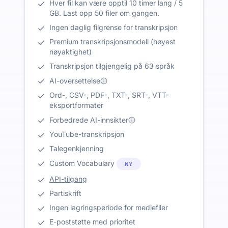
Hver fil kan være opptil 10 timer lang / 5
GB. Last opp 50 filer om gangen.
Ingen daglig filgrense for transkripsjon
Premium transkripsjonsmodell (høyest
nøyaktighet)
Transkripsjon tilgjengelig på 63 språk
AI-oversettelse
Ord-, CSV-, PDF-, TXT-, SRT-, VTT-
eksportformater
Forbedrede AI-innsikter
YouTube-transkripsjon
Talegenkjenning
Custom Vocabulary
NY
API-tilgang
Partiskrift
Ingen lagringsperiode for mediefiler
E-poststøtte med prioritet