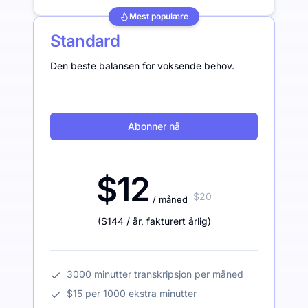
Mest populære
Standard
Den beste balansen for voksende behov.
Abonner nå
$12
$20
/ måned
(
$144
/ år
,
fakturert årlig
)
3000 minutter transkripsjon per måned
$15 per 1000 ekstra minutter