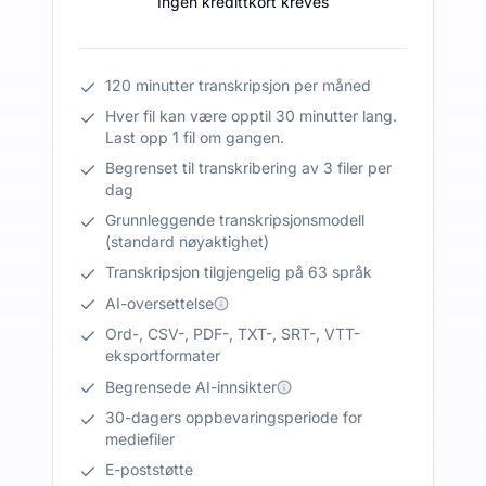
Ingen kredittkort kreves
120 minutter transkripsjon per måned
Hver fil kan være opptil 30 minutter lang.
Last opp 1 fil om gangen.
Begrenset til transkribering av 3 filer per
dag
Grunnleggende transkripsjonsmodell
(standard nøyaktighet)
Transkripsjon tilgjengelig på 63 språk
AI-oversettelse
Ord-, CSV-, PDF-, TXT-, SRT-, VTT-
eksportformater
Begrensede AI-innsikter
30-dagers oppbevaringsperiode for
mediefiler
E-poststøtte