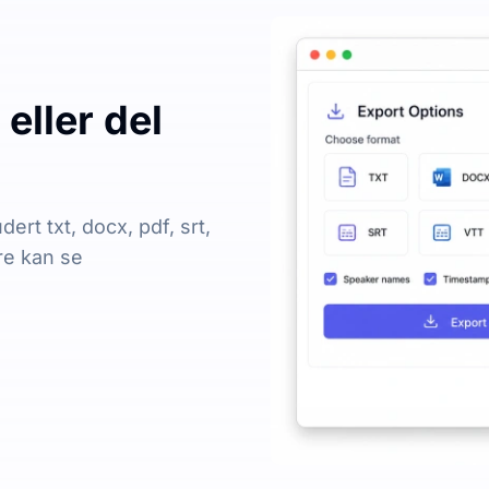
eller del
dert txt, docx, pdf, srt,
re kan se