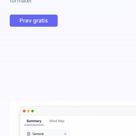
formater
Prøv gratis