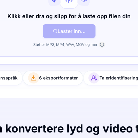
Klikk eller dra og slipp for å laste opp filen din
Laster inn...
Støtter MP3, MP4, WAV, MOV og mer
onsspråk
6 eksportformater
Taleridentifiserin
konvertere lyd og video t