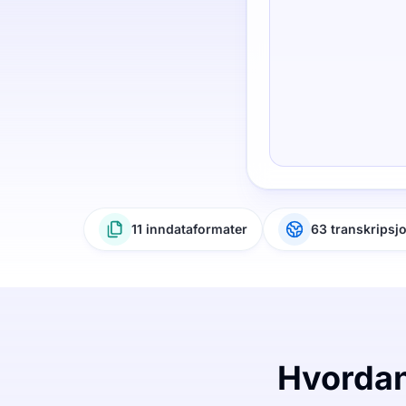
11 inndataformater
63 transkripsj
Hvordan 