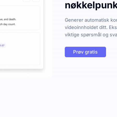
nøkkelpunkt
Generer automatisk kor
videoinnholdet ditt. Ek
viktige spørsmål og sva
Prøv gratis