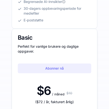
Begrensede AI-innsikter
30-dagers oppbevaringsperiode for
mediefiler
E-poststøtte
Basic
Perfekt for vanlige brukere og daglige
oppgaver.
Abonner nå
$6
$10
/ måned
(
$72
/ år
,
fakturert årlig
)