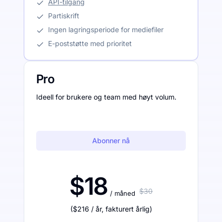
API-tilgang
Partiskrift
Ingen lagringsperiode for mediefiler
E-poststøtte med prioritet
Pro
Ideell for brukere og team med høyt volum.
Abonner nå
$18
$30
/ måned
(
$216
/ år
,
fakturert årlig
)