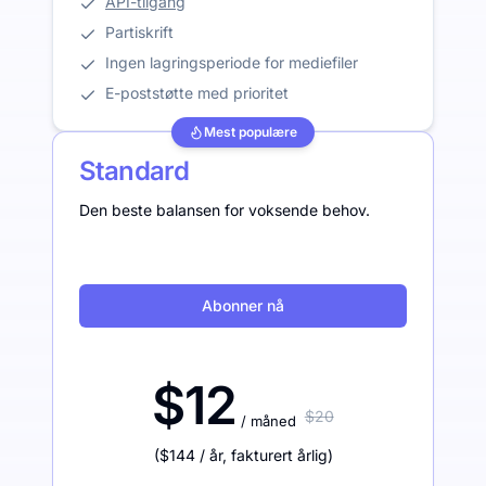
API-tilgang
Partiskrift
Ingen lagringsperiode for mediefiler
E-poststøtte med prioritet
Mest populære
Standard
Den beste balansen for voksende behov.
Abonner nå
$12
$20
/ måned
(
$144
/ år
,
fakturert årlig
)