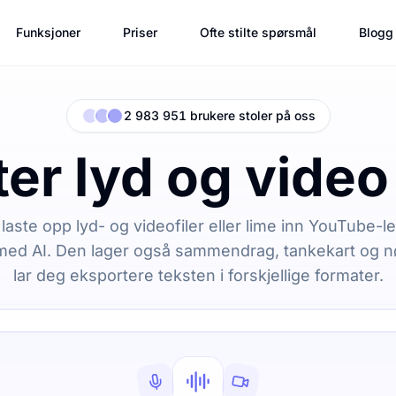
Funksjoner
Priser
Ofte stilte spørsmål
Blogg
2 983 951 brukere stoler på oss
er lyd og video t
 laste opp lyd- og videofiler eller lime inn YouTube-l
t med AI. Den lager også sammendrag, tankekart og 
lar deg eksportere teksten i forskjellige formater.