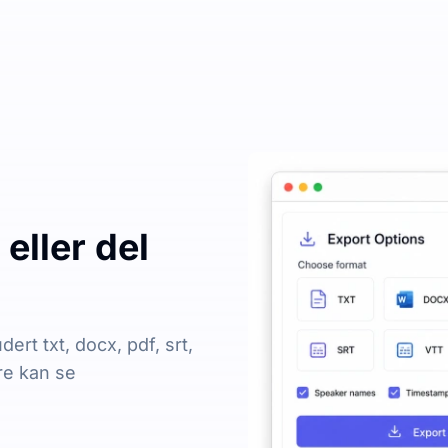
eller del
dert txt, docx, pdf, srt,
re kan se