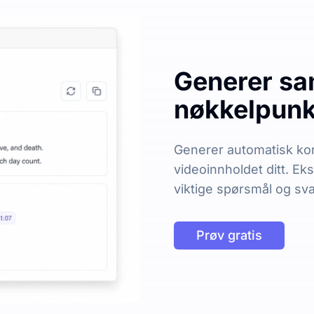
Generer sa
nøkkelpunkt
Generer automatisk kor
videoinnholdet ditt. Ek
viktige spørsmål og sva
Prøv gratis