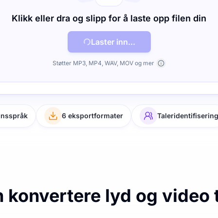
Klikk eller dra og slipp for å laste opp filen din
Laster inn...
Støtter MP3, MP4, WAV, MOV og mer
onsspråk
6 eksportformater
Taleridentifiserin
konvertere lyd og video t