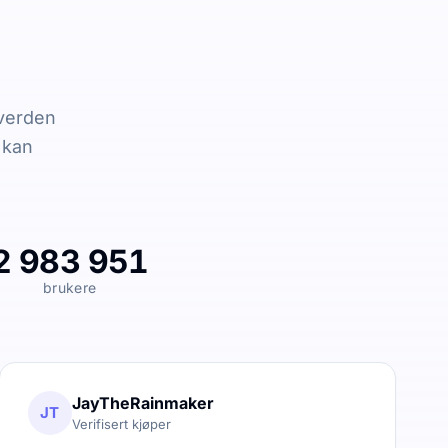
 verden
k kan
2 983 951
brukere
JayTheRainmaker
JT
Verifisert kjøper