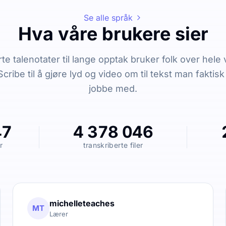
Se alle språk
Hva våre brukere sier
rte talenotater til lange opptak bruker folk over hele
cribe til å gjøre lyd og video om til tekst man faktis
jobbe med.
47
4 378 046
r
transkriberte filer
michelleteaches
MT
Lærer