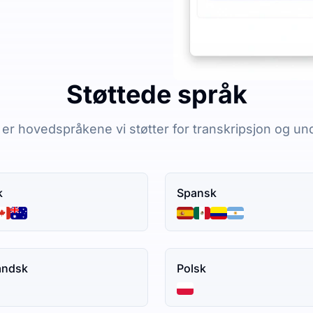
Støttede språk
er hovedspråkene vi støtter for transkripsjon og un
k
Spansk
andsk
Polsk