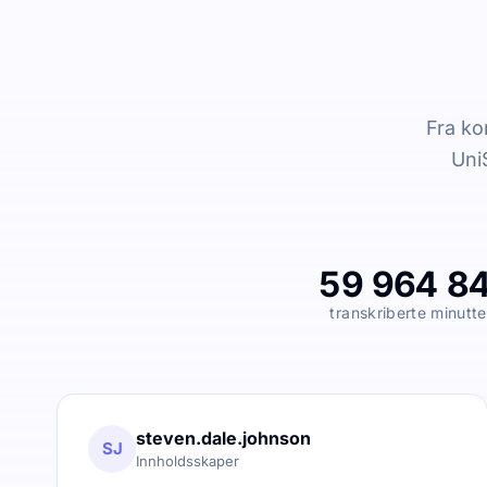
Fra ko
UniS
59 964 8
transkriberte minutte
steven.dale.johnson
SJ
Innholdsskaper