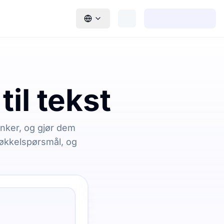
il tekst
enker, og gjør dem
nøkkelspørsmål, og