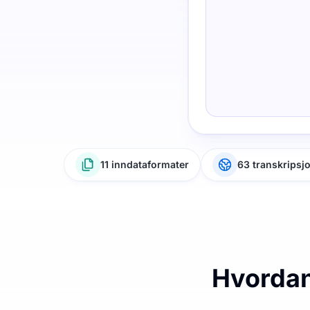
11 inndataformater
63 transkripsj
Hvordan 