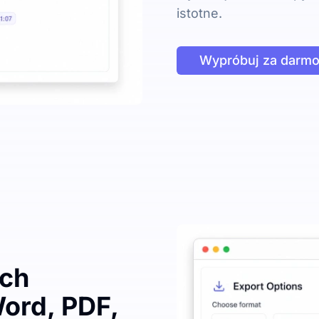
istotne.
Wypróbuj za darm
ych
ord, PDF,