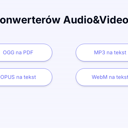
konwerterów Audio&Video 
OGG na PDF
MP3 na tekst
OPUS na tekst
WebM na teks