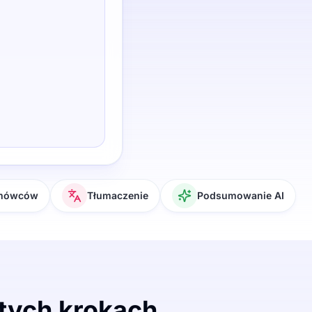
 mówców
Tłumaczenie
Podsumowanie AI
stych krokach