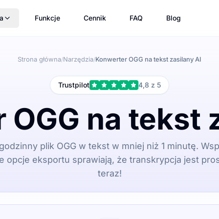
a
Funkcje
Cennik
FAQ
Blog
Strona główna
Narzędzia
Konwerter OGG na tekst zasilany AI
/
/
Trustpilot
4,8 z 5
 OGG na tekst z
godzinny plik OGG w tekst w mniej niż 1 minutę. Wsp
e opcje eksportu sprawiają, że transkrypcja jest pro
teraz!