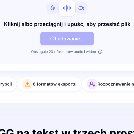
Kliknij albo przeciągnij i upuść, aby przesłać plik
Ładowanie...
Obsługuje 20+ formatów audio i wideo
rypcji
6 formatów eksportu
Rozpoznawanie
G na tekst w trzech pro