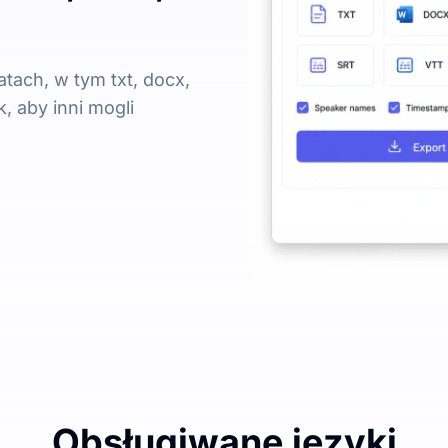
tach, w tym txt, docx,
k, aby inni mogli
Obsługiwane języki