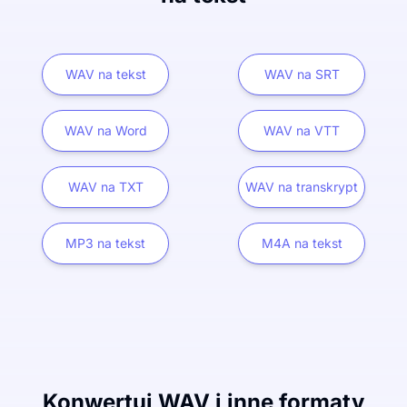
WAV na tekst
WAV na SRT
WAV na Word
WAV na VTT
WAV na TXT
WAV na transkrypt
MP3 na tekst
M4A na tekst
Konwertuj WAV i inne formaty