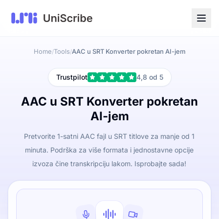
Home
Tools
AAC u SRT Konverter pokretan AI-jem
/
/
Trustpilot
4,8 od 5
AAC u SRT Konverter pokretan
AI-jem
Pretvorite 1-satni AAC fajl u SRT titlove za manje od 1
minuta. Podrška za više formata i jednostavne opcije
izvoza čine transkripciju lakom. Isprobajte sada!