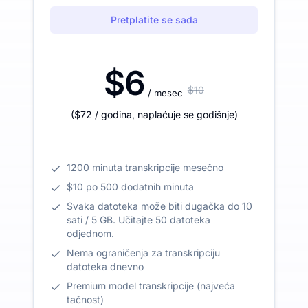
Pretplatite se sada
$6
$10
/ mesec
(
$72
/ godina
,
naplaćuje se godišnje
)
1200 minuta transkripcije mesečno
$10 po 500 dodatnih minuta
Svaka datoteka može biti dugačka do 10
sati / 5 GB. Učitajte 50 datoteka
odjednom.
Nema ograničenja za transkripciju
datoteka dnevno
Premium model transkripcije (najveća
tačnost)