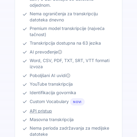
odjednom.
Nema ograničenja za transkripciju
datoteka dnevno
Premium model transkripcije (najveća
tačnost)
Transkripcija dostupna na 63 jezika
AI prevođenje
Word, CSV, PDF, TXT, SRT, VTT formati
izvoza
Poboljšani AI uvidi
YouTube transkripcija
Identifikacija govornika
Custom Vocabulary
NOVI
API pristup
Masovna transkripcija
Nema perioda zadržavanja za medijske
datoteke