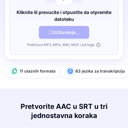
Kliknite ili prevucite i otpustite da otpremite
datoteku
Učitavanje...
Podržava MP3, MP4, WAV, MOV i još toga
11 ulaznih formata
63 jezika za transkripciju
Pretvorite AAC u SRT u tri
jednostavna koraka