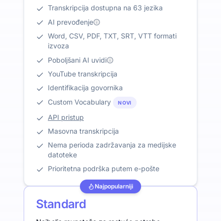
Transkripcija dostupna na 63 jezika
AI prevođenje
Word, CSV, PDF, TXT, SRT, VTT formati
izvoza
Poboljšani AI uvidi
YouTube transkripcija
Identifikacija govornika
Custom Vocabulary
NOVI
API pristup
Masovna transkripcija
Nema perioda zadržavanja za medijske
datoteke
Prioritetna podrška putem e-pošte
Najpopularniji
Standard