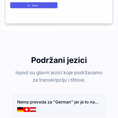
Podržani jezici
Ispod su glavni jezici koje podržavamo
za transkripciju i titlove.
Nema prevoda za "German" jer je to naziv jezika. Ako imate dodatni tekst za prevođenje, slobodno ga podelite.