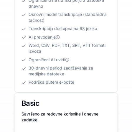
Ograničeno na transkripciju 3 datoteka
dnevno
Osnovni model transkripcije (standardna
tačnost)
Transkripcija dostupna na 63 jezika
AI prevođenje
Word, CSV, PDF, TXT, SRT, VTT formati
izvoza
Ograničeni AI uvidi
30-dnevni period zadržavanja za
medijske datoteke
Podrška putem e-pošte
Basic
Savršeno za redovne korisnike i dnevne
zadatke.