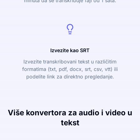
minuta da se transkribuje fajl od 1 sata.
Izvezite kao SRT
Izvezite transkribovani tekst u različitim
formatima (txt, pdf, docx, srt, csv, vtt) ili
podelite link za direktno pregledanje.
Više konvertora za audio i video u
tekst