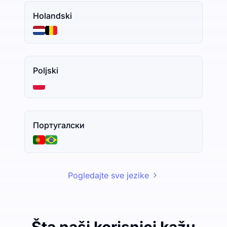
Holandski
Poljski
Португалски
Pogledajte sve jezike
Šta naši korisnici kažu