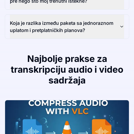
pre nego što moj trenutni istekne?
Koja je razlika između paketa sa jednoraznom
uplatom i pretplatničkih planova?
Najbolje prakse za
transkripciju audio i video
sadržaja