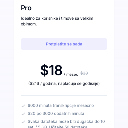
Pro
Idealno za korisnike i timove sa velikim
obimom.
Pretplatite se sada
$18
$30
/ mesec
(
$216
/ godina
,
naplaćuje se godišnje
)
6000 minuta transkripcije mesečno
$20 po 3000 dodatnih minuta
Svaka datoteka može biti dugačka do 10
sati / 5 GB. Učitajte 50 datoteka