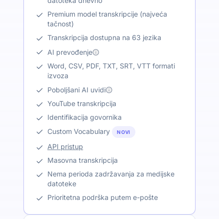
datoteka dnevno
Premium model transkripcije (najveća
tačnost)
Transkripcija dostupna na 63 jezika
AI prevođenje
Word, CSV, PDF, TXT, SRT, VTT formati
izvoza
Poboljšani AI uvidi
YouTube transkripcija
Identifikacija govornika
Custom Vocabulary
NOVI
API pristup
Masovna transkripcija
Nema perioda zadržavanja za medijske
datoteke
Prioritetna podrška putem e-pošte