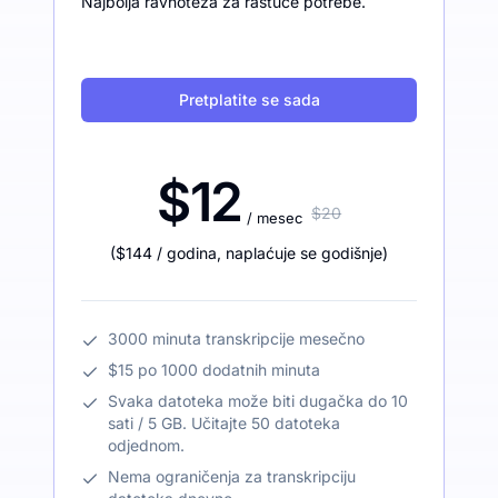
Najbolja ravnoteža za rastuće potrebe.
Pretplatite se sada
$12
$20
/ mesec
(
$144
/ godina
,
naplaćuje se godišnje
)
3000 minuta transkripcije mesečno
$15 po 1000 dodatnih minuta
Svaka datoteka može biti dugačka do 10
sati / 5 GB. Učitajte 50 datoteka
odjednom.
Nema ograničenja za transkripciju