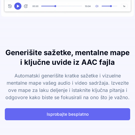
Generišite sažetke, mentalne mape
i ključne uvide iz AAC fajla
Automatski generišite kratke sažetke i vizuelne
mentalne mape vašeg audio i video sadržaja. Izvezite
ove mape za laku deljenje i istaknite ključna pitanja i
odgovore kako biste se fokusirali na ono što je važno.
Isprobajte besplatno