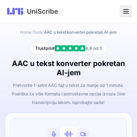
Home
Tools
AAC u tekst konverter pokretan AI-jem
/
/
Trustpilot
4,8 od 5
AAC u tekst konverter pokretan
AI-jem
Pretvorite 1-satni AAC fajl u tekst za manje od 1 minuta.
Podrška za više formata i jednostavne opcije izvoza čine
transkripciju lakom. Isprobajte sada!