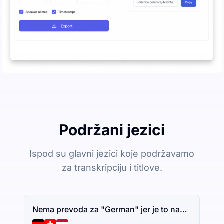
Podržani jezici
Ispod su glavni jezici koje podržavamo
za transkripciju i titlove.
Nema prevoda za "German" jer je to naziv jezika. Ako imate dodatni tekst za prevođenje, slobodno ga podelite.