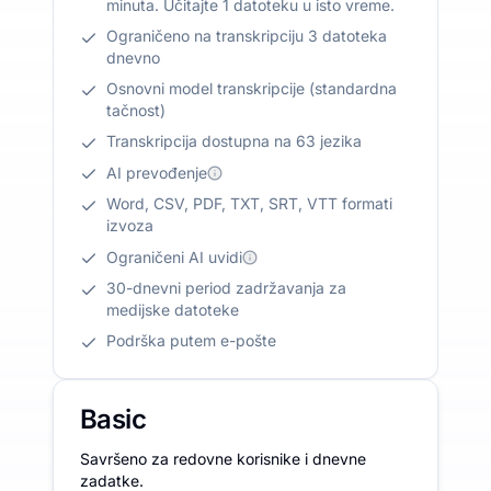
minuta. Učitajte 1 datoteku u isto vreme.
Ograničeno na transkripciju 3 datoteka
dnevno
Osnovni model transkripcije (standardna
tačnost)
Transkripcija dostupna na 63 jezika
AI prevođenje
Word, CSV, PDF, TXT, SRT, VTT formati
izvoza
Ograničeni AI uvidi
30-dnevni period zadržavanja za
medijske datoteke
Podrška putem e-pošte
Basic
Savršeno za redovne korisnike i dnevne
zadatke.