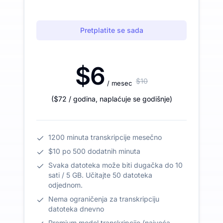
Pretplatite se sada
$6
$10
/ mesec
(
$72
/ godina
,
naplaćuje se godišnje
)
1200 minuta transkripcije mesečno
$10 po 500 dodatnih minuta
Svaka datoteka može biti dugačka do 10
sati / 5 GB. Učitajte 50 datoteka
odjednom.
Nema ograničenja za transkripciju
datoteka dnevno
Premium model transkripcije (najveća