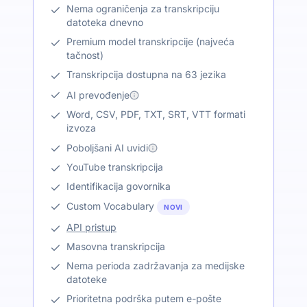
Nema ograničenja za transkripciju
datoteka dnevno
Premium model transkripcije (najveća
tačnost)
Transkripcija dostupna na 63 jezika
AI prevođenje
Word, CSV, PDF, TXT, SRT, VTT formati
izvoza
Poboljšani AI uvidi
YouTube transkripcija
Identifikacija govornika
Custom Vocabulary
NOVI
API pristup
Masovna transkripcija
Nema perioda zadržavanja za medijske
datoteke
Prioritetna podrška putem e-pošte