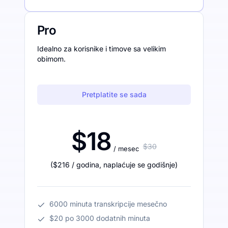
Pro
Idealno za korisnike i timove sa velikim
obimom.
Pretplatite se sada
$18
$30
/ mesec
(
$216
/ godina
,
naplaćuje se godišnje
)
6000 minuta transkripcije mesečno
$20 po 3000 dodatnih minuta