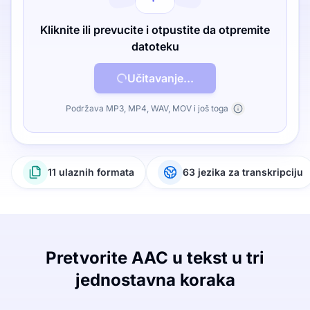
Kliknite ili prevucite i otpustite da otpremite
datoteku
Učitavanje...
Podržava MP3, MP4, WAV, MOV i još toga
11 ulaznih formata
63 jezika za transkripciju
Pretvorite AAC u tekst u tri
jednostavna koraka