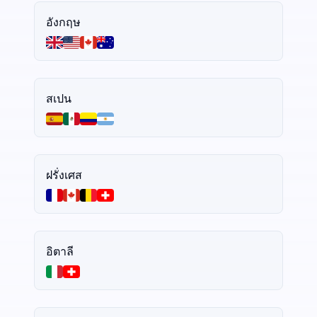
อังกฤษ
สเปน
ฝรั่งเศส
อิตาลี