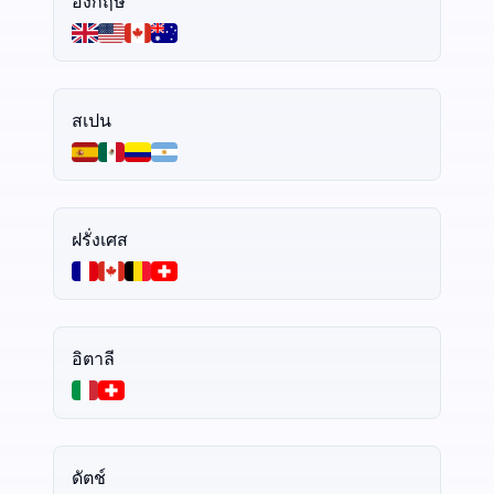
อังกฤษ
สเปน
ฝรั่งเศส
อิตาลี
ดัตช์