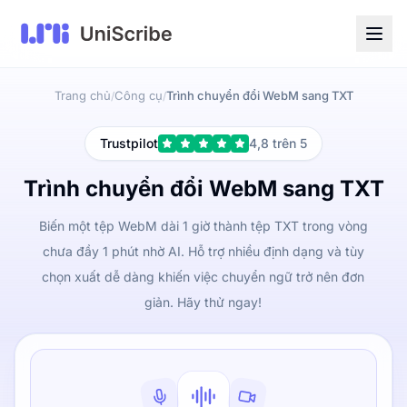
Trang chủ
Công cụ
Trình chuyển đổi WebM sang TXT
/
/
Trustpilot
4,8 trên 5
Trình chuyển đổi WebM sang TXT
Biến một tệp WebM dài 1 giờ thành tệp TXT trong vòng
chưa đầy 1 phút nhờ AI. Hỗ trợ nhiều định dạng và tùy
chọn xuất dễ dàng khiến việc chuyển ngữ trở nên đơn
giản. Hãy thử ngay!