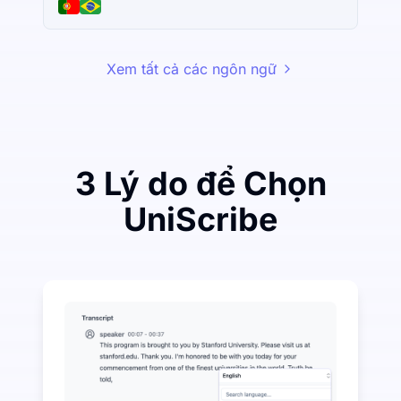
Xem tất cả các ngôn ngữ
3 Lý do để Chọn
UniScribe
Chi tiêu một ít để tiết kiệm nhiều trên Audio-to-Text
UniScribe cung cấp 120 phút phiên âm miễn phí mỗi th
Nhiều tính năng AI có sẵn ngoài chuyển đổi âm than
Tự động tạo ra các tóm tắt, sơ đồ tư duy và điểm chí