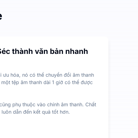
e
 độ dài hoặc kích thước tệp, điều này ít hạn chế hơn nhiều
Séc thành văn bản nhanh
ích xuất thông tin quan trọng nhất từ nội dung dài. Đây là 
i ưu hóa, nó có thể chuyển đổi âm thanh
 một tệp âm thanh dài 1 giờ có thể được
 cũng phụ thuộc vào chính âm thanh. Chất
ẽ luôn dẫn đến kết quả tốt hơn.