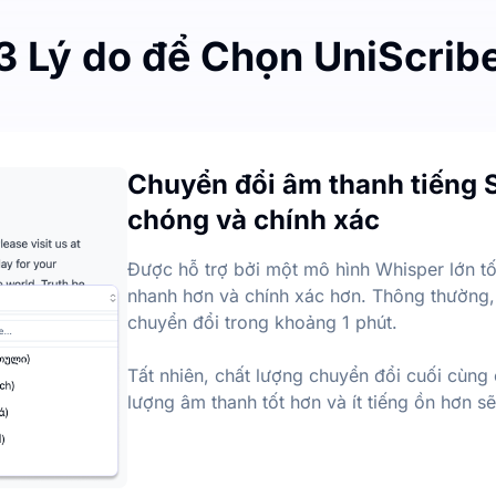
3 Lý do để Chọn UniScrib
t
tháng, với giới hạn hàng ngày là 3 tệp. Không có hạn chế về
Chuyển đổi âm thanh tiếng 
anh thành văn bản
chóng và chính xác
hính từ các tệp âm thanh và video, giúp bạn nhanh chóng tr
Được hỗ trợ bởi một mô hình Whisper lớn tố
nhanh hơn và chính xác hơn. Thông thường,
chuyển đổi trong khoảng 1 phút.
Tất nhiên, chất lượng chuyển đổi cuối cùng
lượng âm thanh tốt hơn và ít tiếng ồn hơn s