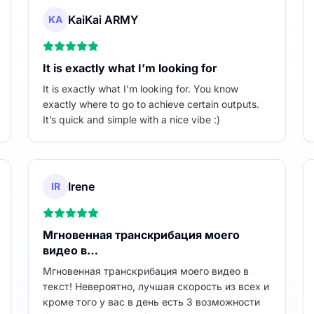
KaiKai ARMY
KA
It is exactly what I’m looking for
It is exactly what I’m looking for. You know
exactly where to go to achieve certain outputs.
It’s quick and simple with a nice vibe :)
Irene
IR
Мгновенная транскрибация моего
видео в…
Мгновенная транскрибация моего видео в
текст! Невероятно, лучшая скорость из всех и
кроме того у вас в день есть 3 возможности