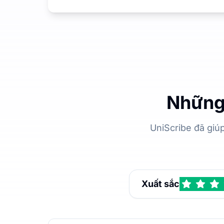
Những 
UniScribe đã giú
Xuất sắc