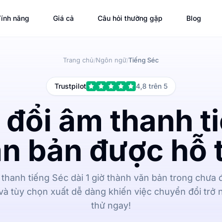
ính năng
Giá cả
Câu hỏi thường gặp
Blog
Trang chủ
Ngôn ngữ
Tiếng Séc
/
/
Trustpilot
4,8 trên 5
đổi âm thanh t
n bản được hỗ t
thanh tiếng Séc dài 1 giờ thành văn bản trong chưa đ
và tùy chọn xuất dễ dàng khiến việc chuyển đổi trở 
thử ngay!