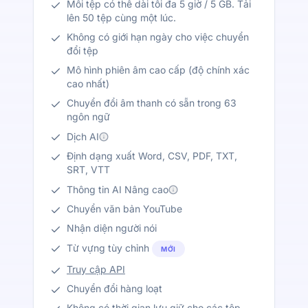
Mỗi tệp có thể dài tối đa 5 giờ / 5 GB. Tải
lên 50 tệp cùng một lúc.
Không có giới hạn ngày cho việc chuyển
đổi tệp
Mô hình phiên âm cao cấp (độ chính xác
cao nhất)
Chuyển đổi âm thanh có sẵn trong 63
ngôn ngữ
Dịch AI
Định dạng xuất Word, CSV, PDF, TXT,
SRT, VTT
Thông tin AI Nâng cao
Chuyển văn bản YouTube
Nhận diện người nói
Từ vựng tùy chỉnh
MỚI
Truy cập API
Chuyển đổi hàng loạt
Không có thời gian lưu giữ cho các tệp