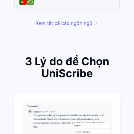
Xem tất cả các ngôn ngữ
3 Lý do để Chọn
UniScribe
Chi tiêu một ít để tiết kiệm nhiều trên Audio-to-Text
UniScribe cung cấp 120 phút phiên âm miễn phí mỗi th
Nhiều tính năng AI có sẵn ngoài chuyển đổi âm than
Tự động tạo ra các tóm tắt, sơ đồ tư duy và điểm chí