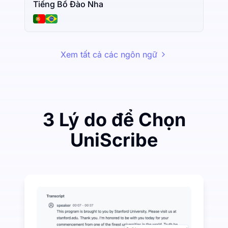
Tiếng Bồ Đào Nha
Xem tất cả các ngôn ngữ
3 Lý do để Chọn
UniScribe
Chi tiêu một ít để tiết kiệm nhiều trên Audio-to-Text
UniScribe cung cấp 120 phút phiên âm miễn phí mỗi th
Nhiều tính năng AI có sẵn ngoài chuyển đổi âm than
Tự động tạo ra các tóm tắt, sơ đồ tư duy và điểm chí