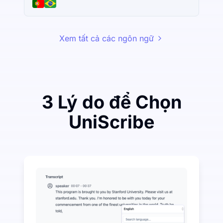
Xem tất cả các ngôn ngữ
3 Lý do để Chọn
UniScribe
Chi tiêu một ít để tiết kiệm nhiều trên Audio-to-Text
UniScribe cung cấp 120 phút phiên âm miễn phí mỗi th
Nhiều tính năng AI có sẵn ngoài chuyển đổi âm than
Tự động tạo ra các tóm tắt, sơ đồ tư duy và điểm chí