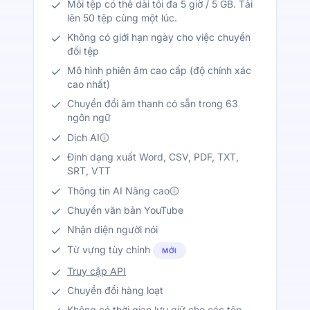
Mỗi tệp có thể dài tối đa 5 giờ / 5 GB. Tải
lên 50 tệp cùng một lúc.
Không có giới hạn ngày cho việc chuyển
đổi tệp
Mô hình phiên âm cao cấp (độ chính xác
cao nhất)
Chuyển đổi âm thanh có sẵn trong 63
ngôn ngữ
Dịch AI
Định dạng xuất Word, CSV, PDF, TXT,
SRT, VTT
Thông tin AI Nâng cao
Chuyển văn bản YouTube
Nhận diện người nói
Từ vựng tùy chỉnh
MỚI
Truy cập API
Chuyển đổi hàng loạt
Không có thời gian lưu giữ cho các tệp