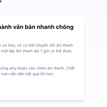
 độ dài hoặc kích thước tệp, điều này ít hạn chế hơn nhiều
thành văn bản nhanh chóng
ích xuất thông tin quan trọng nhất từ nội dung dài. Đây là 
i ưu hóa, nó có thể chuyển đổi âm thanh
 một tệp âm thanh dài 1 giờ có thể được
 cũng phụ thuộc vào chính âm thanh. Chất
ẽ luôn dẫn đến kết quả tốt hơn.