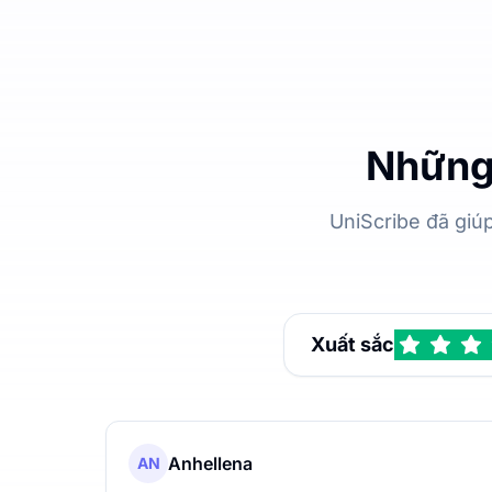
Những 
UniScribe đã giú
Xuất sắc
Anhellena
AN