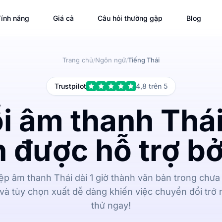
ính năng
Giá cả
Câu hỏi thường gặp
Blog
Trang chủ
Ngôn ngữ
Tiếng Thái
/
/
Trustpilot
4,8 trên 5
i âm thanh Thái
 được hỗ trợ bở
p âm thanh Thái dài 1 giờ thành văn bản trong chưa 
và tùy chọn xuất dễ dàng khiến việc chuyển đổi trở
thử ngay!