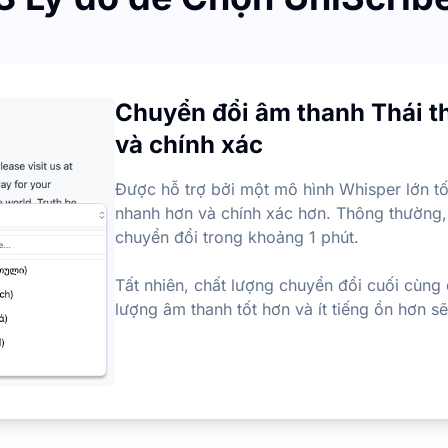
t
tháng, với giới hạn hàng ngày là 3 tệp. Không có hạn chế về
Chuyển đổi âm thanh Thái 
anh thành văn bản
và chính xác
hính từ các tệp âm thanh và video, giúp bạn nhanh chóng tr
Được hỗ trợ bởi một mô hình Whisper lớn tố
nhanh hơn và chính xác hơn. Thông thường,
chuyển đổi trong khoảng 1 phút.
Tất nhiên, chất lượng chuyển đổi cuối cùng
lượng âm thanh tốt hơn và ít tiếng ồn hơn s