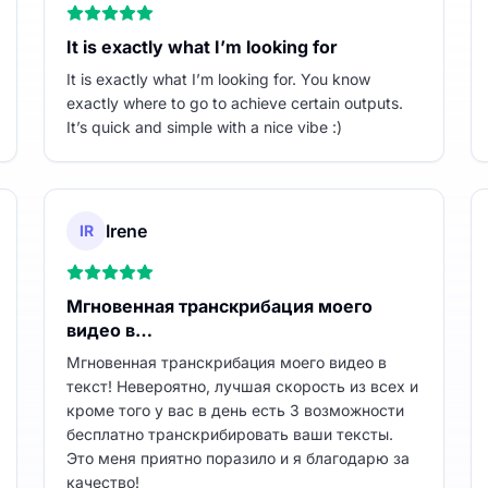
It is exactly what I’m looking for
It is exactly what I’m looking for. You know
exactly where to go to achieve certain outputs.
It’s quick and simple with a nice vibe :)
Irene
IR
Мгновенная транскрибация моего
видео в…
Мгновенная транскрибация моего видео в
текст! Невероятно, лучшая скорость из всех и
кроме того у вас в день есть 3 возможности
бесплатно транскрибировать ваши тексты.
Это меня приятно поразило и я благодарю за
качество!