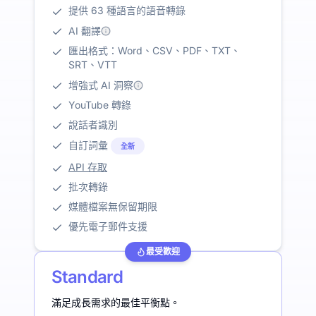
提供 63 種語言的語音轉錄
AI 翻譯
匯出格式：Word、CSV、PDF、TXT、
SRT、VTT
增強式 AI 洞察
YouTube 轉錄
說話者識別
自訂詞彙
全新
API 存取
批次轉錄
媒體檔案無保留期限
優先電子郵件支援
最受歡迎
Standard
滿足成長需求的最佳平衡點。