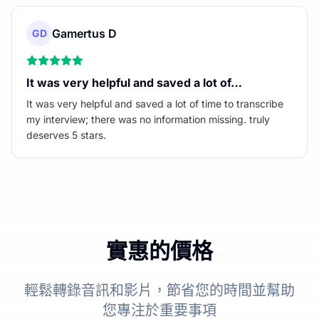
Gamertus D
GD
It was very helpful and saved a lot of…
It was very helpful and saved a lot of time to transcribe
my interview; there was no information missing. truly
deserves 5 stars.
實惠的價格
輕鬆轉錄音訊和影片，節省您的時間並幫助
您專注於重要事項