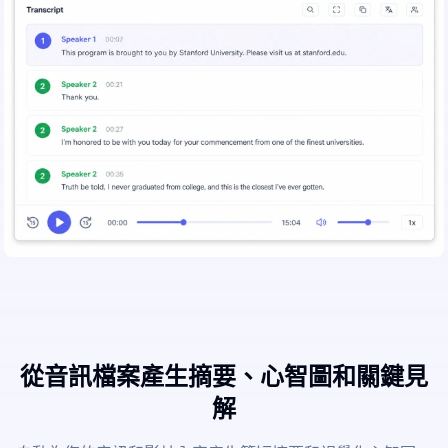
從音訊檔案產生摘要、心智圖和關鍵見
解