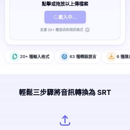
點擊或拖放以上傳檔案
載入中...
支援 20+ 種音訊和視訊格式
20+ 種輸入格式
63 種轉錄語言
6 種
輕鬆三步驟將音訊轉換為 SRT