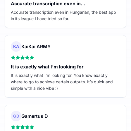
Accurate transcription even in…
Accurate transcription even in Hungarian, the best app
in its league I have tried so far.
KaiKai ARMY
KA
It is exactly what I’m looking for
It is exactly what I’m looking for. You know exactly
where to go to achieve certain outputs. It’s quick and
simple with a nice vibe :)
Gamertus D
GD