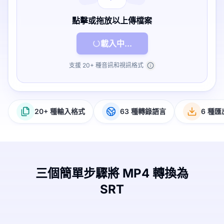
點擊或拖放以上傳檔案
載入中...
支援 20+ 種音訊和視訊格式
20+ 種輸入格式
63 種轉錄語言
6 種
三個簡單步驟將 MP4 轉換為
SRT