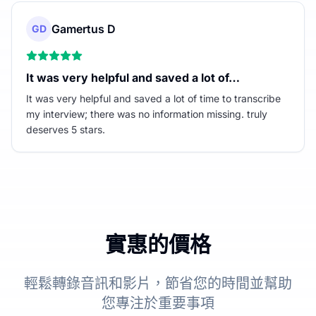
Gamertus D
GD
It was very helpful and saved a lot of…
It was very helpful and saved a lot of time to transcribe
my interview; there was no information missing. truly
deserves 5 stars.
實惠的價格
輕鬆轉錄音訊和影片，節省您的時間並幫助
您專注於重要事項