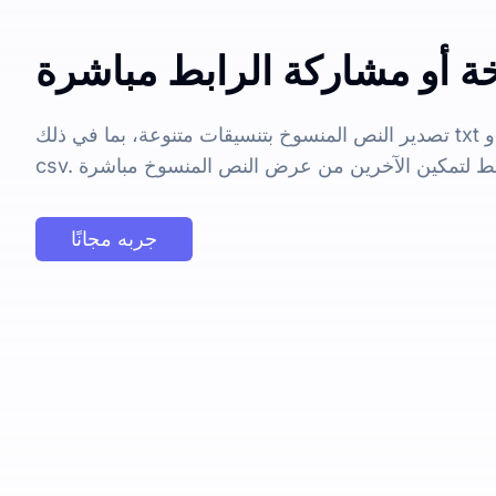
ة أو مشاركة الرابط مباشرة
تصدير النص المنسوخ بتنسيقات متنوعة، بما في ذلك txt و docx و pdf و srt و vtt و
جربه مجانًا