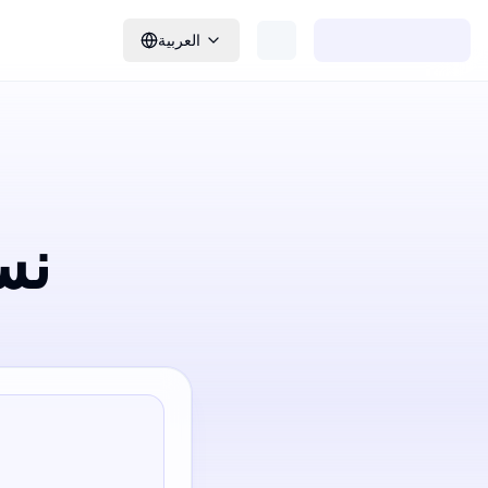
العربية
نس