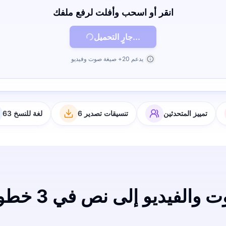
انقر أو اسحب وأفلت لرفع ملفك
جارٍ التحميل...
يدعم 20+ صيغة صوت وفيديو
تمييز المتحدثين
6 تنسيقات تصدير
63 لغة للنسخ
الفيديو إلى نص في 3 خطوات سهلة