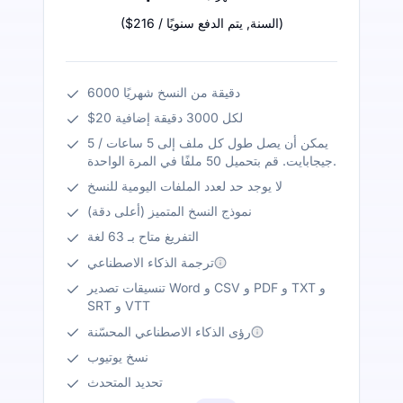
)
/ السنة
,
يتم الدفع سنويًا
$216
(
6000 دقيقة من النسخ شهريًا
$20 لكل 3000 دقيقة إضافية
يمكن أن يصل طول كل ملف إلى 5 ساعات / 5
جيجابايت. قم بتحميل 50 ملفًا في المرة الواحدة.
لا يوجد حد لعدد الملفات اليومية للنسخ
نموذج النسخ المتميز (أعلى دقة)
التفريغ متاح بـ 63 لغة
ترجمة الذكاء الاصطناعي
تنسيقات تصدير Word و CSV و PDF و TXT و
SRT و VTT
رؤى الذكاء الاصطناعي المحسّنة
نسخ يوتيوب
تحديد المتحدث