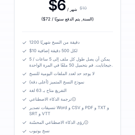
$6
$10
/ شهر
)
/ السنة
,
يتم الدفع سنويًا
$72
(
1200 دقيقة من النسخ شهريًا
$10 لكل 500 دقيقة إضافية
يمكن أن يصل طول كل ملف إلى 5 ساعات / 5
جيجابايت. قم بتحميل 50 ملفًا في المرة الواحدة.
لا يوجد حد لعدد الملفات اليومية للنسخ
نموذج النسخ المتميز (أعلى دقة)
التفريغ متاح بـ 63 لغة
ترجمة الذكاء الاصطناعي
تنسيقات تصدير Word و CSV و PDF و TXT و
SRT و VTT
رؤى الذكاء الاصطناعي المحسّنة
نسخ يوتيوب