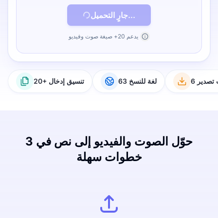
جارٍ التحميل...
يدعم 20+ صيغة صوت وفيديو
ت تصدير
63 لغة للنسخ
20+ تنسيق إدخال
حوّل الصوت والفيديو إلى نص في 3
خطوات سهلة