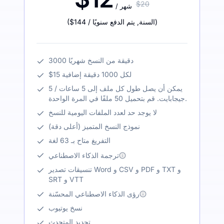
$20
/ شهر
)
/ السنة
,
يتم الدفع سنويًا
$144
(
3000 دقيقة من النسخ شهريًا
$15 لكل 1000 دقيقة إضافية
يمكن أن يصل طول كل ملف إلى 5 ساعات / 5
جيجابايت. قم بتحميل 50 ملفًا في المرة الواحدة.
لا يوجد حد لعدد الملفات اليومية للنسخ
نموذج النسخ المتميز (أعلى دقة)
التفريغ متاح بـ 63 لغة
ترجمة الذكاء الاصطناعي
تنسيقات تصدير Word و CSV و PDF و TXT و
SRT و VTT
رؤى الذكاء الاصطناعي المحسّنة
نسخ يوتيوب
تحديد المتحدث