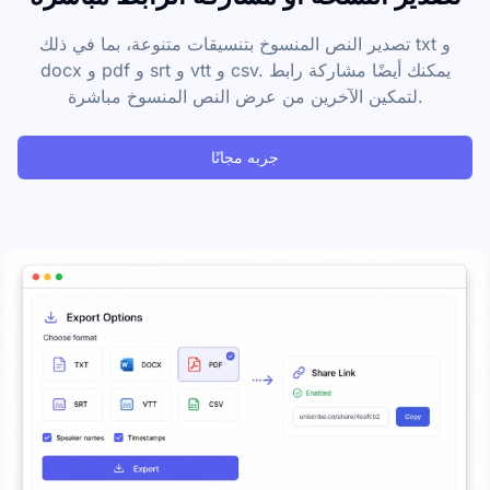
تصدير النص المنسوخ بتنسيقات متنوعة، بما في ذلك txt و
docx و pdf و srt و vtt و csv. يمكنك أيضًا مشاركة رابط
لتمكين الآخرين من عرض النص المنسوخ مباشرة.
جربه مجانًا