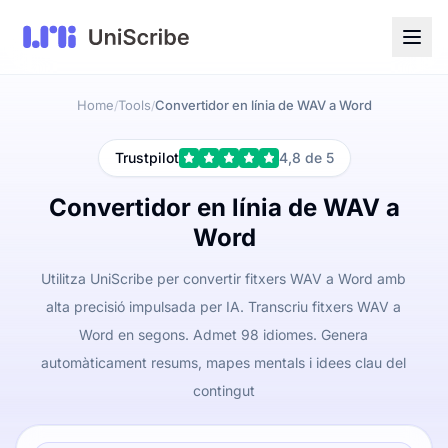
Home
Tools
Convertidor en línia de WAV a Word
/
/
Trustpilot
4,8 de 5
Convertidor en línia de WAV a
Word
Utilitza UniScribe per convertir fitxers WAV a Word amb
alta precisió impulsada per IA. Transcriu fitxers WAV a
Word en segons. Admet 98 idiomes. Genera
automàticament resums, mapes mentals i idees clau del
contingut