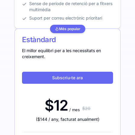
Sense de període de retenció per a fitxers
multimèdia
Suport per correu electrònic prioritari
Més popular
Estàndard
El millor equilibri per a les necessitats en
creixement.
Subscriu-te ara
$12
$20
/ mes
(
$144
/ any
,
facturat anualment
)