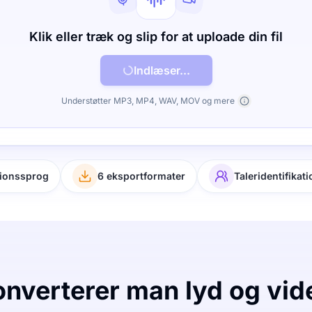
Klik eller træk og slip for at uploade din fil
Indlæser...
Understøtter MP3, MP4, WAV, MOV og mere
tionssprog
6 eksportformater
Taleridentifikati
nverterer man lyd og video