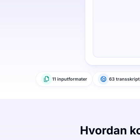
11 inputformater
63 transskrip
Hvordan ko