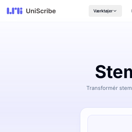
Værktøjer
Stem
Transformér stemm