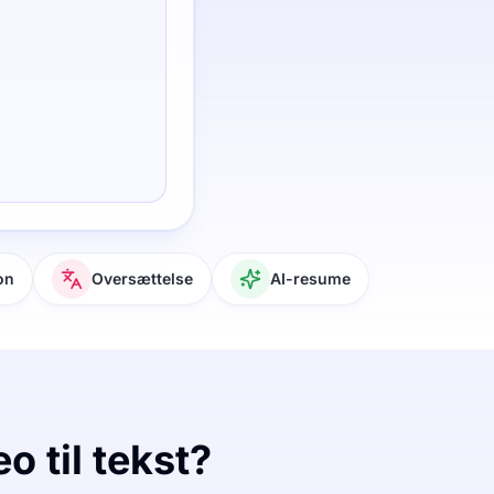
on
Oversættelse
AI-resume
 til tekst?