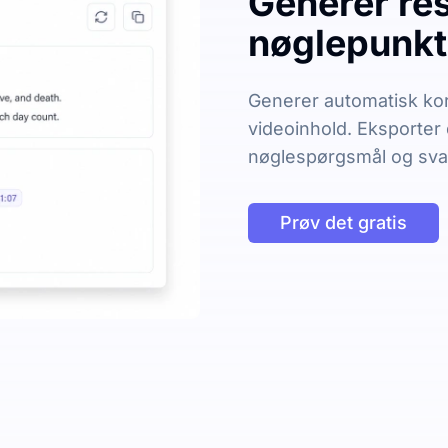
Generer re
nøglepunkte
Generer automatisk kort
videoinhold. Eksporter
nøglespørgsmål og svar 
Prøv det gratis