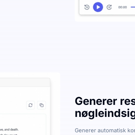
Generer re
nøgleindsig
Generer automatisk kort