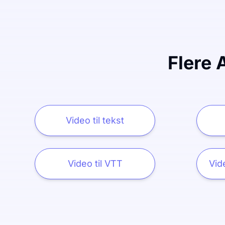
Flere 
Video til tekst
Video til VTT
Vide