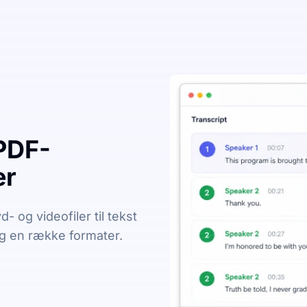
 PDF-
er
 og videofiler til tekst
og en række formater.