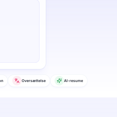
on
Oversættelse
AI-resume