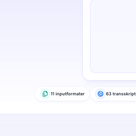
11 inputformater
63 transskrip