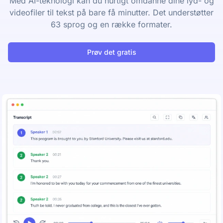
Med AI-teknologi kan du hurtigt omdanne dine lyd- og
videofiler til tekst på bare få minutter. Det understøtter
63 sprog og en række formater.
Prøv det gratis