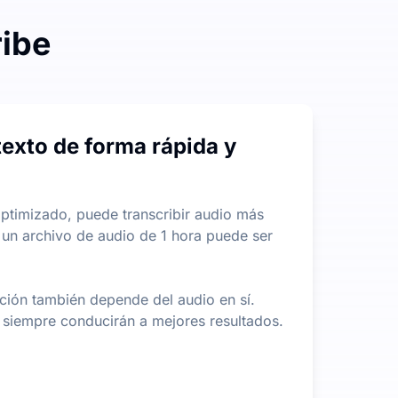
ribe
estricciones en la longitud o tamaño de los archivos, lo q
texto de forma rápida y
yudándole a extraer rápidamente la información más import
timizado, puede transcribir audio más
 un archivo de audio de 1 hora puede ser
ipción también depende del audio en sí.
 siempre conducirán a mejores resultados.