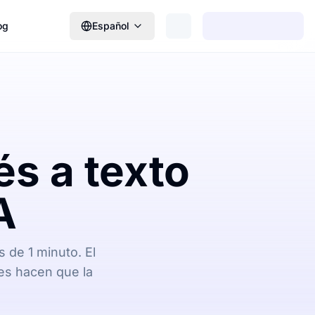
og
Español
és a texto
A
 de 1 minuto. El
les hacen que la