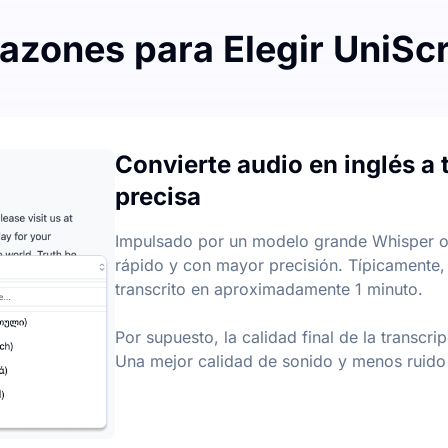
azones para Elegir UniSc
to
uita cada mes, con un límite diario de 3 archivos. No hay r
Convierte audio en inglés a 
o-a-Texto
precisa
s y puntos clave a partir de archivos de audio y video, a
Impulsado por un modelo grande Whisper op
rápido y con mayor precisión. Típicamente,
transcrito en aproximadamente 1 minuto.
Por supuesto, la calidad final de la transcr
Una mejor calidad de sonido y menos ruido