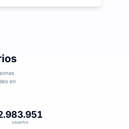
rios
rsonas
ídeo en
2.983.951
usuarios