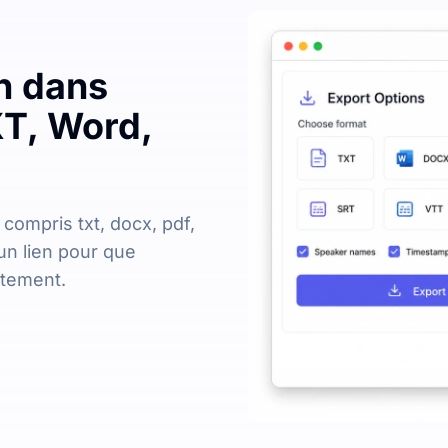
on dans
XT, Word,
 compris txt, docx, pdf,
un lien pour que
ctement.