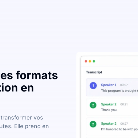
res formats
tion en
 transformer vos
utes. Elle prend en