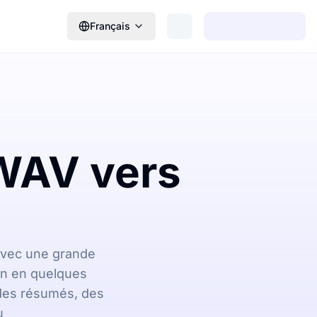
Français
 WAV vers
 avec une grande
ion en quelques
des résumés, des
u