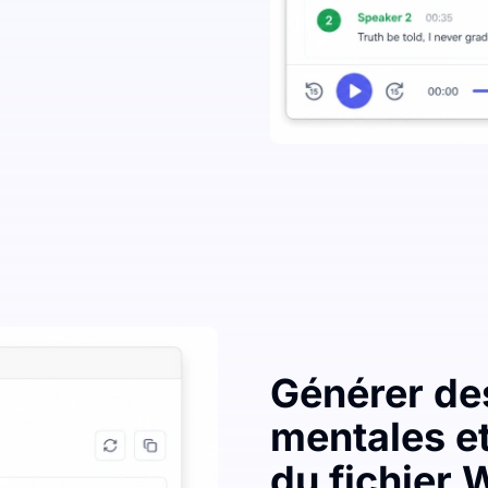
Générer de
mentales et
du fichier