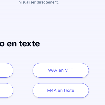
visualiser directement.
o en texte
WAV en VTT
M4A en texte