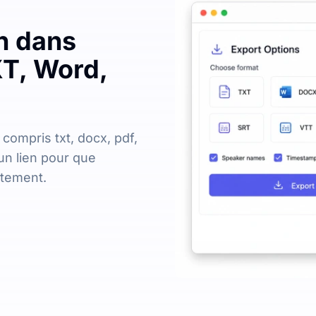
on dans
XT, Word,
 compris txt, docx, pdf,
un lien pour que
ctement.