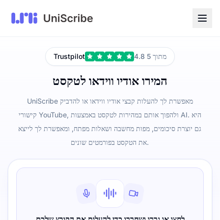
4.8 מתוך 5
Trustpilot
המירו אודיו ווידאו לטקסט
UniScribe מאפשרת לך להעלות קבצי אודיו ווידאו או להדביק
קישורי YouTube, ולהפוך אותם במהירות לטקסט באמצעות AI. היא
גם יוצרת סיכומים, מפות מחשבה ושאלות מפתח, ומאפשרת לך לייצא
את הטקסט בפורמטים שונים.
לחצו או גררו ושחררו כדי להעלות את הקובץ שלכם