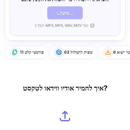
טוען...
תומך ב-MP3, MP4, WAV, MOV ועוד
טי ייצוא
63 שפות לתמלול
11 פורמטי קלט
איך להמיר אודיו ווידאו לטקסט?