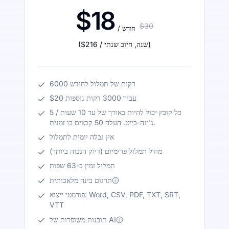
$18
$30
/ חודש
)
/ שנה
,
חיוב שנתי
$216
(
6000 דקות של תמלול לחודש
$20 עבור 3000 דקות נוספות
כל קובץ יכול להיות באורך של עד 10 שעות / 5
ג'יגה-בייט. העלה 50 קבצים בו זמנית.
אין גבלה יומית לתמלול
מודל תמלול פרימיום (דיוק הגבוה ביותר)
תמלול זמין ב-63 שפות
תרגום בינה מלאכותית
פורמטי ייצוא: Word, CSV, PDF, TXT, SRT,
VTT
תובנות משופרות של AI