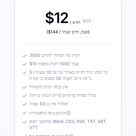
$12
$20
/ חודש
)
/ שנה
,
חיוב שנתי
$144
(
3000 דקות של תמלול לחודש
$15 עבור 1000 דקות נוספות
כל קובץ יכול להיות באורך של עד 10 שעות / 5
ג'יגה-בייט. העלה 50 קבצים בו זמנית.
אין גבלה יומית לתמלול
מודל תמלול פרימיום (דיוק הגבוה ביותר)
תמלול זמין ב-63 שפות
תרגום בינה מלאכותית
פורמטי ייצוא: Word, CSV, PDF, TXT, SRT,
VTT