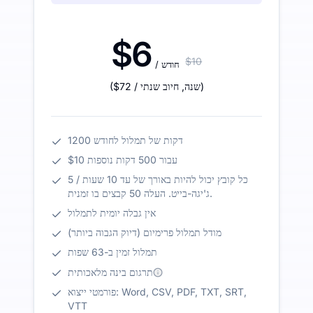
$6
$10
/ חודש
)
/ שנה
,
חיוב שנתי
$72
(
1200 דקות של תמלול לחודש
$10 עבור 500 דקות נוספות
כל קובץ יכול להיות באורך של עד 10 שעות / 5
ג'יגה-בייט. העלה 50 קבצים בו זמנית.
אין גבלה יומית לתמלול
מודל תמלול פרימיום (דיוק הגבוה ביותר)
תמלול זמין ב-63 שפות
תרגום בינה מלאכותית
פורמטי ייצוא: Word, CSV, PDF, TXT, SRT,
VTT