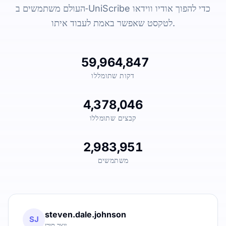
העולם משתמשים ב‑UniScribe כדי להפוך אודיו ווידאו
לטקסט שאפשר באמת לעבוד איתו.
59,964,847
דקות שתומללו
4,378,046
קבצים שתומללו
2,983,951
משתמשים
steven.dale.johnson
SJ
יוצר תוכן