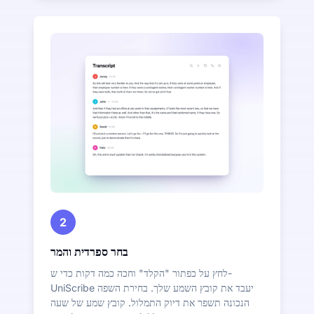
2
בחר ספרדית והמר
לחץ על כפתור "הקלד" וחכה כמה דקות כדי ש-
UniScribe יעבד את קובץ השמע שלך. בחירת השפה
הנכונה תשפר את דיוק התמלול. קובץ שמע של שעה