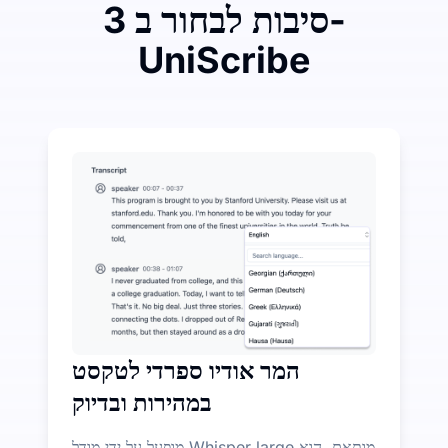
3 סיבות לבחור ב-
UniScribe
הוציאו קצת כדי לחסוך הרבה על המרה מאודיו לטקסט
תכונות AI נוספות זמינות מעבר להמרת אודיו לטקסט
המר אודיו ספרדי לטקסט
במהירות ובדיוק
מופעל על ידי מודל Whisper large מותאם, הוא