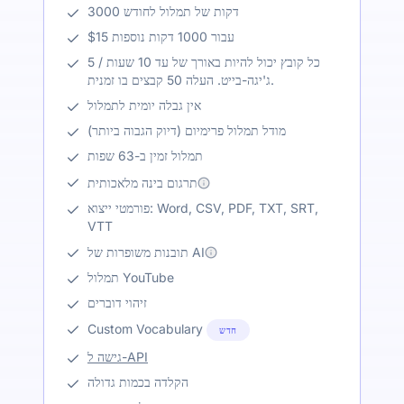
3000 דקות של תמלול לחודש
$15 עבור 1000 דקות נוספות
כל קובץ יכול להיות באורך של עד 10 שעות / 5
ג'יגה-בייט. העלה 50 קבצים בו זמנית.
אין גבלה יומית לתמלול
מודל תמלול פרימיום (דיוק הגבוה ביותר)
תמלול זמין ב-63 שפות
תרגום בינה מלאכותית
פורמטי ייצוא: Word, CSV, PDF, TXT, SRT,
VTT
תובנות משופרות של AI
תמלול YouTube
זיהוי דוברים
Custom Vocabulary
חדש
גישה ל-API
הקלדה בכמות גדולה