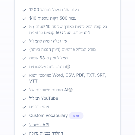
1200 דקות של תמלול לחודש
$10 עבור 500 דקות נוספות
כל קובץ יכול להיות באורך של עד 10 שעות / 5
ג'יגה-בייט. העלה 50 קבצים בו זמנית.
אין גבלה יומית לתמלול
מודל תמלול פרימיום (דיוק הגבוה ביותר)
תמלול זמין ב-63 שפות
תרגום בינה מלאכותית
פורמטי ייצוא: Word, CSV, PDF, TXT, SRT,
VTT
תובנות משופרות של AI
תמלול YouTube
זיהוי דוברים
Custom Vocabulary
חדש
גישה ל-API
הקלדה בכמות גדולה