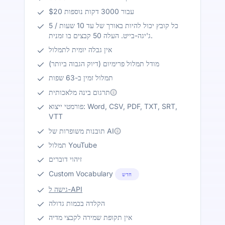
$20 עבור 3000 דקות נוספות
כל קובץ יכול להיות באורך של עד 10 שעות / 5
ג'יגה-בייט. העלה 50 קבצים בו זמנית.
אין גבלה יומית לתמלול
מודל תמלול פרימיום (דיוק הגבוה ביותר)
תמלול זמין ב-63 שפות
תרגום בינה מלאכותית
פורמטי ייצוא: Word, CSV, PDF, TXT, SRT,
VTT
תובנות משופרות של AI
תמלול YouTube
זיהוי דוברים
Custom Vocabulary
חדש
גישה ל-API
הקלדה בכמות גדולה
אין תקופת שמירה לקבצי מדיה